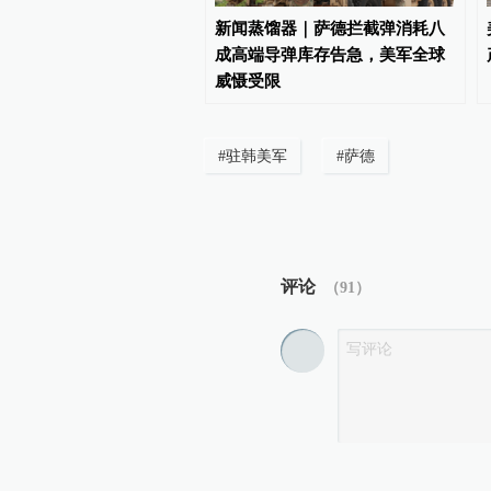
之谋·77｜美军将战线推向
新闻蒸馏器｜萨德拦截弹消耗八
间，太空战迎来底层变革
成高端导弹库存告急，美军全球
威慑受限
#
驻韩美军
#
萨德
评论
（
91
）