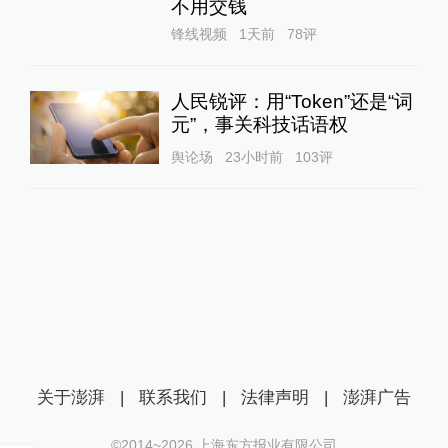
不用交钱
锋线视频
1天前
78
评
人民锐评：用“Token”还是“词
元”，事关科技话语权
舆论场
23小时前
103
评
关于澎湃
|
联系我们
|
法律声明
|
澎湃广告
©2014~
2026
上海东方报业有限公司