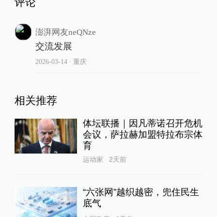
评论
澎湃网友neQNze
交流发展
2026-03-14
∙ 重庆
相关推荐
体坛联播｜因凡蒂诺召开危机
会议，萨拉赫加盟特拉布宗体
育
运动家
2天前
“六张网”越织越密，兜住民生
底气