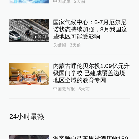
中国政库
2天前
国家气候中心：6-7月厄尔尼
诺状态持续加强，8月我国这
些地区可能受影响
02:21
关键帧
3天前
内蒙古呼伦贝尔投1.09亿元升
级国门学校 已建成覆盖边境
地区全域的教育专网
中国教育报
3天前
24小时最热
游客睡自己车里被酒店收150