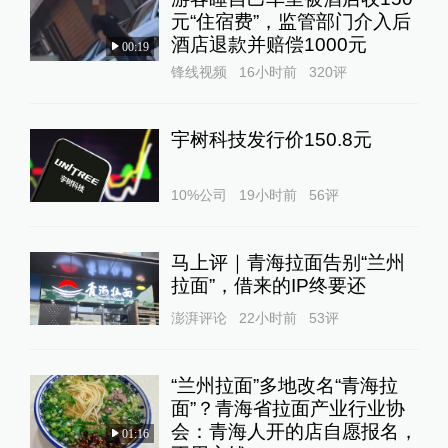
元“住宿费”，监管部门介入后
酒店退款并赔偿1000元
00:19
锋线视频
16小时前
320
评
宇树科技发行价150.8元
10%公司
19小时前
56
评
马上评｜青海拉面告别“兰州
拉面”，借来的IP终要还
澎湃评论
22小时前
53
评
“兰州拉面”多地改名“青海拉
面”？青海省拉面产业行业协
会：青海人开的店自愿报名，
01:16