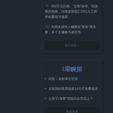
9
300万元行贿、“定制”标书、现场
厕所协商，河南某医院2.33亿元工程
串标案细节披露
10
利用未成年人喊网友“爸爸”博流
量，多个主播账号被封禁
展开更多
封面｜东航率先官宣
东航国内客票提前14天可免费退改
台风“白海豚”登陆后会否北上？
查看更多