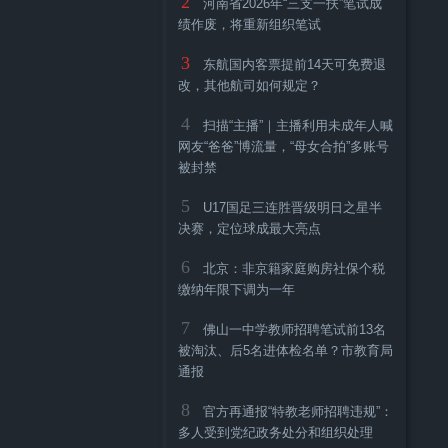
2
河南省2026年“三支一扶”笔试成
绩作废，将重新组织笔试
3
东航国内客票提前14天可免费退
改，其他航司如何规定？
4
扫描“主播”｜主播利用未成年人喊
网友“爸爸”博流量，“母女合拍”多账号
被封禁
5
U17国足三连胜晋级明日之星半
决赛，定位球成最大亮点
6
北京：非京籍家庭购房社保个税
缴纳年限下调为一年
7
佛山一中学教师招聘笔试前13名
被淘汰、后5名进体检名单？市教育局
通报
8
官方再通报“特教老师招聘违规”：
多人受到党纪政务处分和组织处理