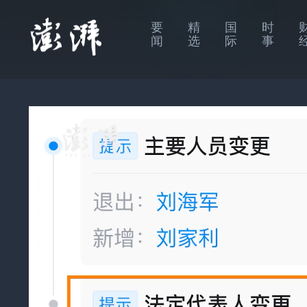
要
精
国
时
闻
选
际
事