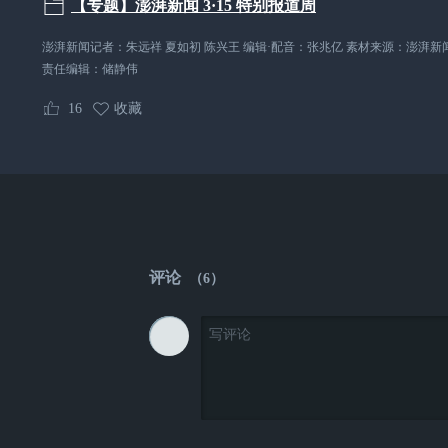
【专题】澎湃新闻 3·15 特别报道周
澎湃新闻记者：朱远祥 夏如初 陈兴王 编辑·配音：张兆亿 素材来源：澎湃新
责任编辑：
储静伟
16
收藏
评论
（
6
）