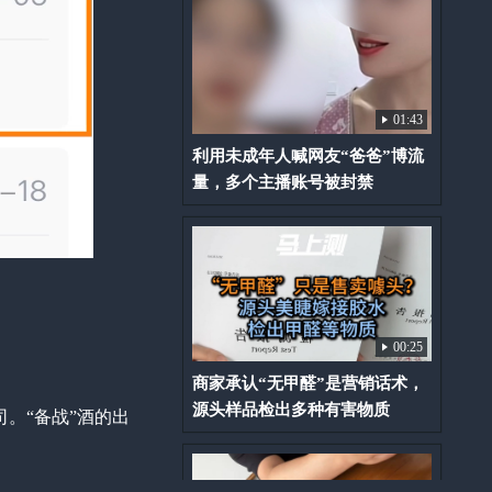
01:43
利用未成年人喊网友“爸爸”博流
量，多个主播账号被封禁
00:25
商家承认“无甲醛”是营销话术，
源头样品检出多种有害物质
。“备战”酒的出