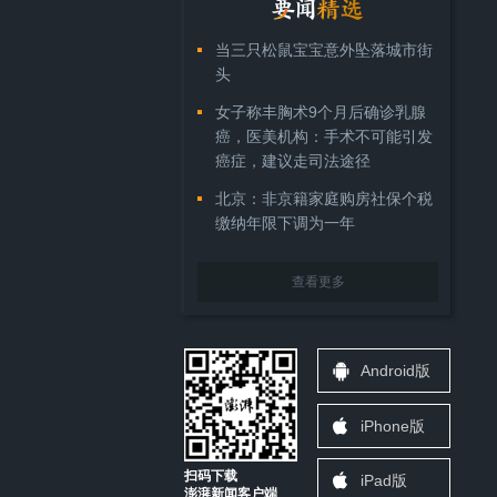
当三只松鼠宝宝意外坠落城市街
头
女子称丰胸术9个月后确诊乳腺
癌，医美机构：手术不可能引发
癌症，建议走司法途径
北京：非京籍家庭购房社保个税
缴纳年限下调为一年
查看更多
Android版
iPhone版
扫码下载
iPad版
澎湃新闻客户端