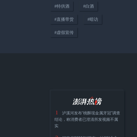
#
特供酒
#
白酒
#
直播带货
#
暗访
00:16
#
虚假宣传
商家自曝嫁接睫毛胶水真相：牢
固的胶刺激都大，“无甲醛”只是
噱头
00:13
电商热销嫁接睫毛胶水含高危成
分，厂家教唆：无需向消费者解
1
泸溪河发布“桃酥现金属牙冠”调查
释
结论，称消费者已澄清所发视频不属
实