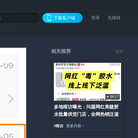
登录
下载客户端
无障碍
相关推荐
更多>
00:17
多地暗访曝光：问题网红美睫胶
水批量供货门店，全网热销泛滥
#
暗访
更多内容 >