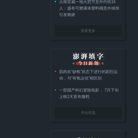
云南宣威一地火把节意外灼伤16
人：盛有可燃液体塑料桶意外倾倒
引发燃烧
查看更多
肌肉在“缺氧”状态下进行的剧烈运
动，与“有氧运动”相区别
一部国产科幻冒险电影， 7月下旬
上映2天宣布撤档
开始答题