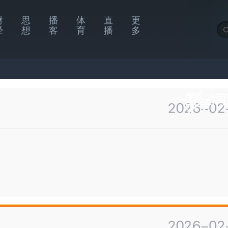
财
思
播
体
直
更
经
想
客
育
播
多