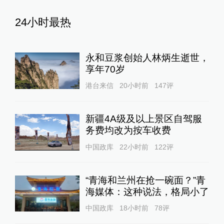
24小时最热
永和豆浆创始人林炳生逝世，
享年70岁
港台来信
20小时前
147
评
新疆4A级及以上景区自驾服
务费均改为按车收费
中国政库
22小时前
122
评
“青海和兰州在抢一碗面？”青
海媒体：这种说法，格局小了
中国政库
18小时前
78
评