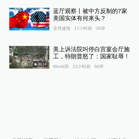
蓝厅观察丨被中方反制的7家
美国实体有何来头？
全球速报
17小时前
34
评
美上诉法院叫停白宫宴会厅施
工，特朗普怒了：国家耻辱！
00:34
World湃
23小时前
56
评