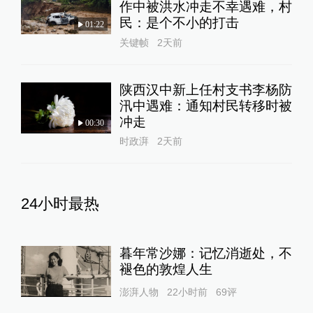
作中被洪水冲走不幸遇难，村
民：是个不小的打击
01:22
关键帧
2天前
陕西汉中新上任村支书李杨防
汛中遇难：通知村民转移时被
冲走
00:30
时政湃
2天前
24小时最热
暮年常沙娜：记忆消逝处，不
褪色的敦煌人生
澎湃人物
22小时前
69
评