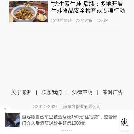
“抗生素牛蛙”后续：多地开展
牛蛙食品安全检查或专项行动
澎湃质量观
22小时前
122
评
关于澎湃
|
联系我们
|
法律声明
|
澎湃广告
©2014~
2026
上海东方报业有限公司
沪ICP证：沪B2-20170116 | 沪ICP备14003370号
管部
你有权知道更多
互联网新闻信息服务许可证：31120170006
下载APP
下载澎湃新闻客户端
沪公网安备 31010602000299号