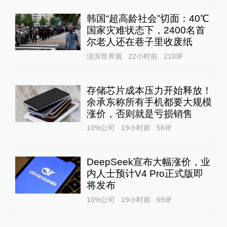
韩国“超高龄社会”切面：40℃
国家灾难状态下，2400名首
尔老人还在巷子里收废纸
澎湃世界观
22小时前
210
评
存储芯片成本压力开始释放！
余承东称所有手机都要大规模
涨价，否则就是亏损销售
10%公司
19小时前
56
评
DeepSeek宣布大幅涨价，业
内人士预计V4 Pro正式版即
将发布
10%公司
19小时前
69
评