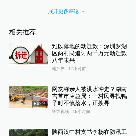
展开更多评论
相关推荐
难以落地的动迁款：深圳罗湖
区两村民追讨两千万元动迁款
八年未果
地产界
17小时前
网友称亲人被洪水冲走？湖南
吉首市应急局：一村民寻找鸭
子时不慎落水，正搜寻
00:26
锋线视频
15小时前
陕西汉中村支书李杨在防汛工