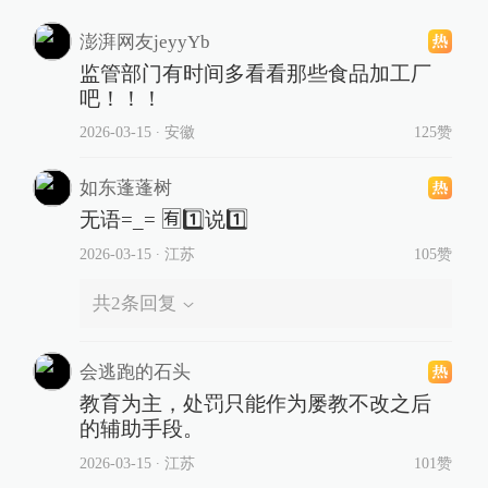
澎湃网友jeyyYb
监管部门有时间多看看那些食品加工厂
吧！！！
2026-03-15
∙ 安徽
125赞
如东蓬蓬树
无语=_= 🈶1️⃣说1️⃣
2026-03-15
∙ 江苏
105赞
共
2
条回复
会逃跑的石头
教育为主，处罚只能作为屡教不改之后
的辅助手段。
2026-03-15
∙ 江苏
101赞