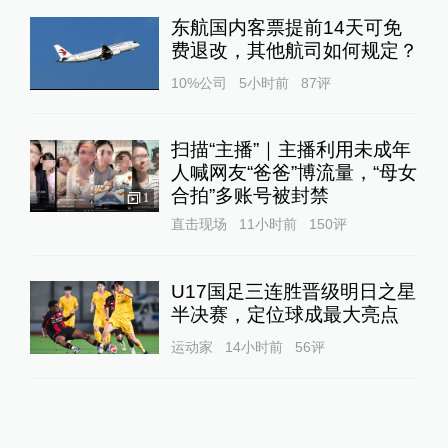
东航国内客票提前14天可免
费退改，其他航司如何规定？
10%公司
5小时前
87
评
扫描“主播”｜主播利用未成年
人喊网友“爸爸”博流量，“母女
合拍”多账号被封禁
1
直击现场
11小时前
150
评
U17国足三连胜晋级明日之星
半决赛，定位球成最大亮点
运动家
14小时前
56
评