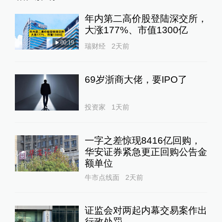
年内第二高价股登陆深交所，
大涨177%、市值1300亿
00:19
瑞财经
2天前
69岁浙商大佬，要IPO了
投资家
1天前
一字之差惊现8416亿回购，
华安证券紧急更正回购公告金
额单位
牛市点线面
2天前
证监会对两起内幕交易案作出
行政处罚