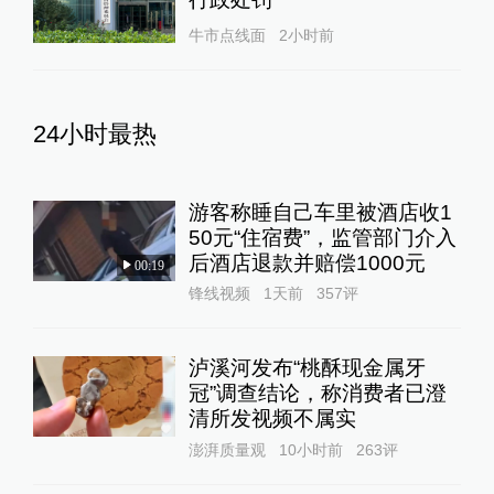
牛市点线面
2小时前
24小时最热
游客称睡自己车里被酒店收1
50元“住宿费”，监管部门介入
后酒店退款并赔偿1000元
00:19
锋线视频
1天前
357
评
泸溪河发布“桃酥现金属牙
冠”调查结论，称消费者已澄
清所发视频不属实
澎湃质量观
10小时前
263
评