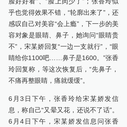
脸好好看”、“脸上肉少了”；张香玲似
乎也觉得效果不错，“轮廓出来了”，还
感叹自己对美容“会上瘾”，下一步的美
容对象是眼睛、鼻子，她询问“眼睛贵
不”，宋某娇回复“一边一支就行”，“眼
睛给你1100吧……鼻子是1600。”张香
玲回复称，等这次恢复后，“先鼻子，
不痛再整眼睛，痛就缓缓”。
6月3日下午，张香玲给宋某娇发信
息，称自己“又晕又花，还说不了话”。
6月4日下午，宋某娇发信息问张香