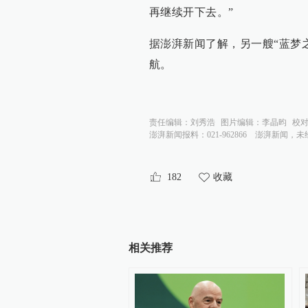
再继续开下去。”
据澎湃新闻了解，另一艘“蓝梦之
航。
责任编辑：
刘秀浩
图片编辑：
李晶昀
校
澎湃新闻报料：021-962866
澎湃新闻，未
182
收藏
相关推荐