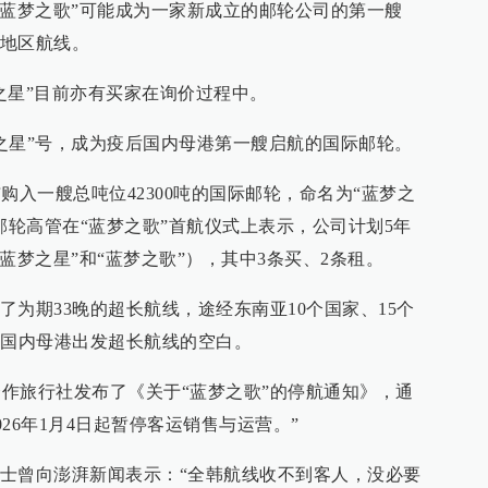
“蓝梦之歌”可能成为一家新成立的邮轮公司的第一艘
地区航线。
之星”目前亦有买家在询价过程中。
梦之星”号，成为疫后国内母港第一艘启航的国际邮轮。
布购入一艘总吨位42300吨的国际邮轮，命名为“蓝梦之
邮轮高管在“蓝梦之歌”首航仪式上表示，公司计划5年
蓝梦之星”和“蓝梦之歌”），其中3条买、2条租。
开启了为期33晚的超长航线，途经东南亚10个国家、15个
年国内母港出发超长航线的空白。
轮对合作旅行社发布了《关于“蓝梦之歌”的停航通知》，通
026年1月4日起暂停客运销售与运营。”
士曾向澎湃新闻表示：“全韩航线收不到客人，没必要