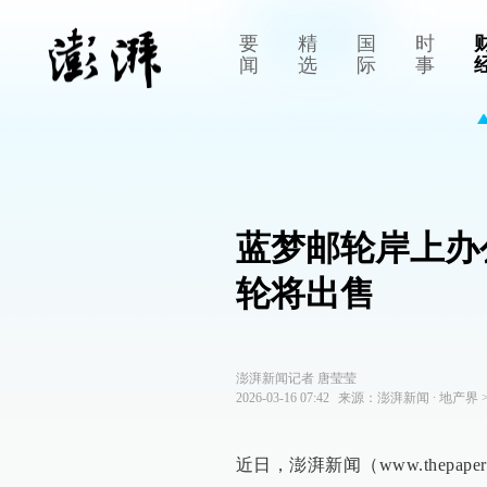
要
精
国
时
闻
选
际
事
蓝梦邮轮岸上办
轮将出售
澎湃新闻记者 唐莹莹
2026-03-16 07:42
来源：
澎湃新闻
∙
地产界
近日，澎湃新闻（www.thep