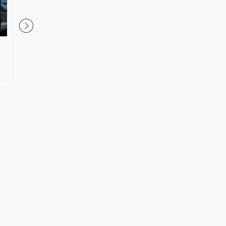
员工离职前下载合同、报价单到
英媒：因凡蒂诺被指与
个人网盘，公司怎么防和怎么处
染，国际足联、欧足联
理？