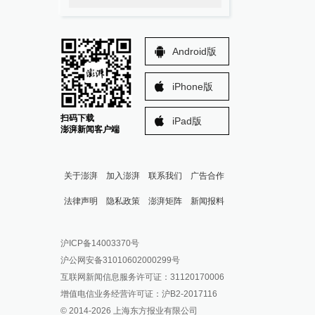
Android版
iPhone版
扫码下载
iPad版
澎湃新闻客户端
关于澎湃
加入澎湃
联系我们
广告合作
法律声明
隐私政策
澎湃矩阵
新闻报料
报料热线: 021-962866
澎湃新闻微博
沪ICP备14003370号
报料邮箱: news@thepaper.cn
澎湃新闻公众号
沪公网安备31010602000299号
澎湃新闻抖音号
互联网新闻信息服务许可证：31120170006
派生万物开放平台
增值电信业务经营许可证：沪B2-2017116
© 2014-
2026
上海东方报业有限公司
IP SHANGHAI