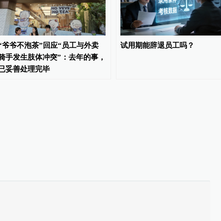
“爷爷不泡茶”回应“员工与外卖
试用期能辞退员工吗？
骑手发生肢体冲突”：去年的事，
已妥善处理完毕