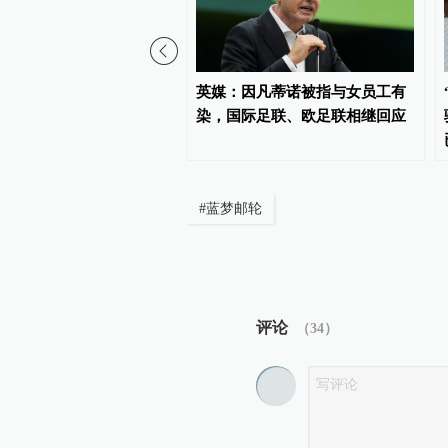
职前下载合同、报价单到
英媒：因凡蒂诺被指与女员工有
盘，公司怎么防和怎么处
染，国际足联、欧足联相继回应
#
蓝梦邮轮
评论
（
34
）