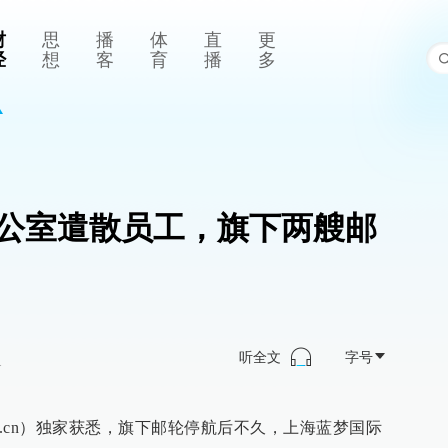
财
思
播
体
直
更
经
想
客
育
播
多
公室遣散员工，旗下两艘邮
听全文
字号
>
aper.cn）独家获悉，旗下邮轮停航后不久，上海蓝梦国际