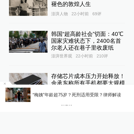
褪色的敦煌人生
澎湃人物
22小时前
69
评
韩国“超高龄社会”切面：40℃
国家灾难状态下，2400名首
尔老人还在巷子里收废纸
澎湃世界观
22小时前
210
评
存储芯片成本压力开始释放！
余承东称所有手机都要大规模
涨价，否则就是亏损销售
因瞬时客流集中等原因致部分观众入场受阻，浙
江省博物馆致歉
10%公司
19小时前
56
评
DeepSeek宣布大幅涨价，业
内人士预计V4 Pro正式版即
将发布