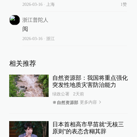
2026-03-16
∙ 上海
1赞
浙江普陀人
阅
2026-03-16
∙ 浙江
相关推荐
自然资源部：我国将重点强化
突发性地质灾害防治能力
绿政公署
2天前
更多内容
自然资源部
日本首相高市早苗就“无核三
原则”的表态含糊其辞