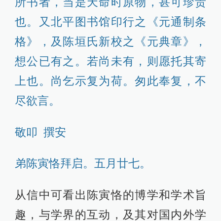
所书者，当是天命时原物，甚可珍贵
也。又北平图书馆印行之《元通制条
格》，及陈垣氏新校之《元典章》，
想公已有之。若尚未有，则愿托其寄
上也。尚乞示复为荷。匆此奉复，不
尽欲言。
敬叩 撰安
弟陈寅恪拜启。五月廿七。
从信中可看出陈寅恪的博学和学术旨
趣，与学界的互动，及其对国内外学