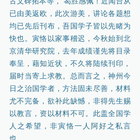
古文碑拓本等， 曷胜感佩！近闻台从
已由美返欧，此次游美，讲论各题想
均已先后刊布，吾国学子皆以先睹为
快也。寅恪以家事稽迟，今秋始到北
京清华研究院，去年成绩谨先将目录
奉呈，藉知近状，不久将陆续刊印，
届时当寄上求教。总而言之，神州今
日之治国学者，方法固未尽善，材料
尤不完备，欲补此缺憾，非得先生赐
以教言，资以材料不可。此盖全国学
人之希望，非寅恪一人阿好之私言
也。