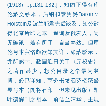
(1913), pp.131-132.]，知阁下得有库
伦蒙文钞本，后钢和泰男爵Baron v.
Holstein及波兰耶君先后谈及，知公欲
得北京所印之本，遍询蒙俄友人，尚
无确讯，若有所闻，自当奉达。但库
伦写本寅恪颇欲知其详，如蒙影示，
尤所感幸。敝国近日关于《元秘史》
之著作甚少，想公目录之学最为渊
博，必已详知，商务书馆涵芬楼藏盛
昱写本（闻将石印，但未见出版）即
叶德辉刊之祖本，前借至清华，王观