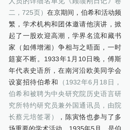
人员的详细名单见《顾颉刚日记》卷
二，725页）
在京期间，伯希和活动频
繁，学术机构和团体邀请他演讲，掀
起了一股欢迎高潮，学界名流和藏书
家（如傅增湘）争相与之晤面，一时
筵宴不断。1933年1月10日晚，傅斯
年代表史语所，在南河沿欧美同学会
设宴招待伯希和
（1932年6月18日，
伯希和被聘为中央研究院历史语言研
究所特约研究员兼外国通讯员，由院
长蔡元培签署）
，陈寅恪也参与了多
场重要的学术活动。1935年5月，是伯