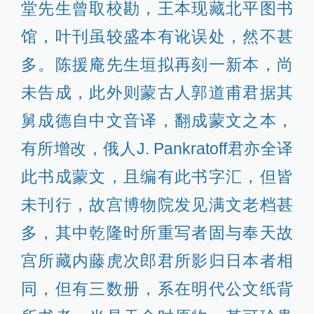
堂先生曾取校勘，王本现藏北平图书
馆，叶刊虽较盛本有讹误处，然不甚
多。陈援庵先生垣拟再刻一新本，尚
未告成，此外则蒙古人郭道甫君据其
舅成德自中文音译，翻成蒙文之本，
有所增改，俄人J. Pankratoff君亦全译
此书成蒙文，且编有此书字汇，但皆
未刊行，故宫博物院发见满文老档甚
多，其中乾隆时所重写者固与奉天故
宫所藏内藤虎次郎君所影归日本者相
同，但有三数册，系在明代公文纸背