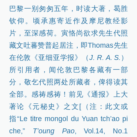
巴黎一别匆匆五年，时读大著，曷胜
钦仰。顷承惠寄近作及摩尼教经影
片，至深感荷。寅恪尚欲求先生代照
藏文吐蕃赞普起居注，即Thomas先生
在伦敦《亚细亚学报》（
J. R. A. S.
）
所引用者，闻伦敦巴黎各藏有一部
分，敬乞代照两处所藏者，俾得读其
全部。感祷感祷！前见《通报》上大
著论《元秘史》之文[（注：此文或
指“Le titre mongol du Yuan tch’ao pi
che,”
T’oung Pao
, Vol.14, No.1