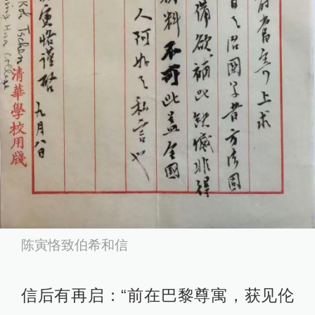
陈寅恪致伯希和信
信后有再启：“前在巴黎尊寓，获见伦