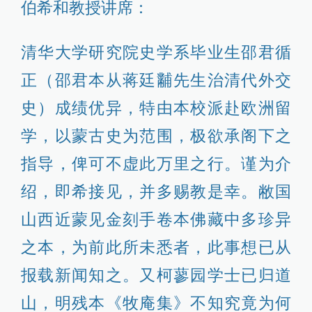
伯希和教授讲席：
清华大学研究院史学系毕业生邵君循
正（邵君本从蒋廷黼先生治清代外交
史）成绩优异，特由本校派赴欧洲留
学，以蒙古史为范围，极欲承阁下之
指导，俾可不虚此万里之行。谨为介
绍，即希接见，并多赐教是幸。敝国
山西近蒙见金刻手卷本佛藏中多珍异
之本，为前此所未悉者，此事想已从
报载新闻知之。又柯蓼园学士已归道
山，明残本《牧庵集》不知究竟为何