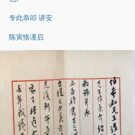
专此恭叩 讲安
陈寅恪谨启