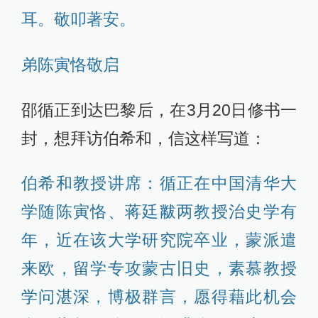
耳。敬叩著安。
弟陈寅恪敬启
邵循正到达巴黎后，在3月20日修书一
封，想拜访伯希和，信这样写道：
伯希和教授讲席：循正在中国清华大
学随陈寅恪、蒋廷黻两教授治史学有
年，近在该大学研究院卒业，蒙派遣
来欧，留学专攻蒙古旧史，素慕教授
学问湛深，博极群言，愿得藉此机会