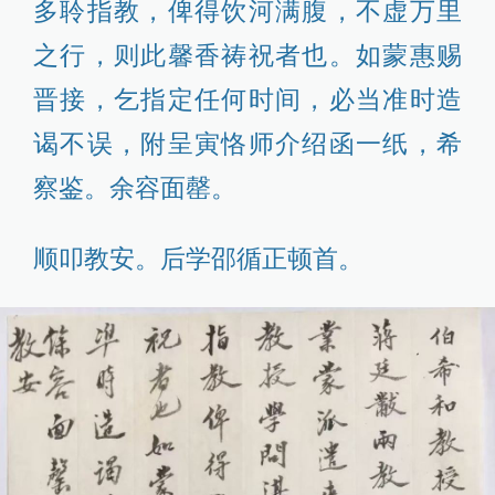
多聆指教，俾得饮河满腹，不虚万里
之行，则此馨香祷祝者也。如蒙惠赐
晋接，乞指定任何时间，必当准时造
谒不误，附呈寅恪师介绍函一纸，希
察鉴。余容面罄。
顺叩教安。后学邵循正顿首。