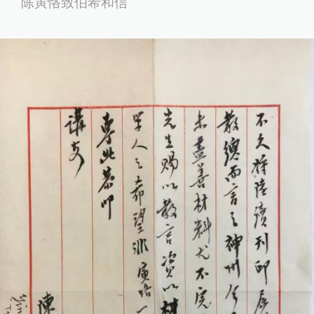
陈寅恪致伯希和信