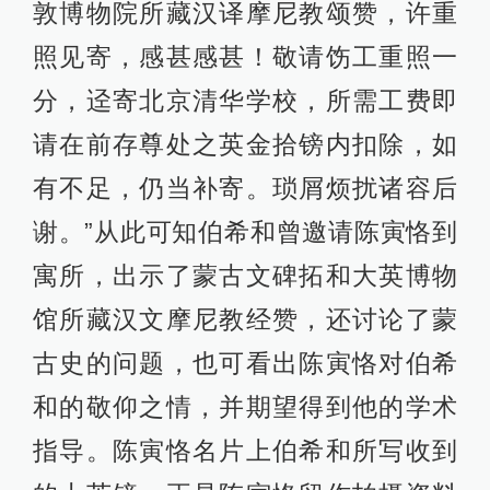
敦博物院所藏汉译摩尼教颂赞，许重
照见寄，感甚感甚！敬请饬工重照一
分，迳寄北京清华学校，所需工费即
请在前存尊处之英金拾镑内扣除，如
有不足，仍当补寄。琐屑烦扰诸容后
谢。”从此可知伯希和曾邀请陈寅恪到
寓所，出示了蒙古文碑拓和大英博物
馆所藏汉文摩尼教经赞，还讨论了蒙
古史的问题，也可看出陈寅恪对伯希
和的敬仰之情，并期望得到他的学术
指导。陈寅恪名片上伯希和所写收到