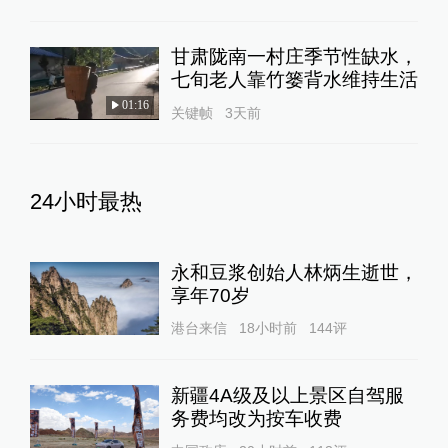
甘肃陇南一村庄季节性缺水，
七旬老人靠竹篓背水维持生活
01:16
关键帧
3天前
24小时最热
永和豆浆创始人林炳生逝世，
享年70岁
港台来信
18小时前
144
评
新疆4A级及以上景区自驾服
务费均改为按车收费