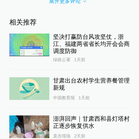
展开更多评论
相关推荐
坚决打赢防台风攻坚仗，浙
江、福建两省省长均开会会商
调度防御
绿政公署
1天前
甘肃出台农村学生营养餐管理
新规
中国教育报
1天前
澎湃回声｜甘肃西和县灯塔村
正逐步恢复供水
直击现场
2天前