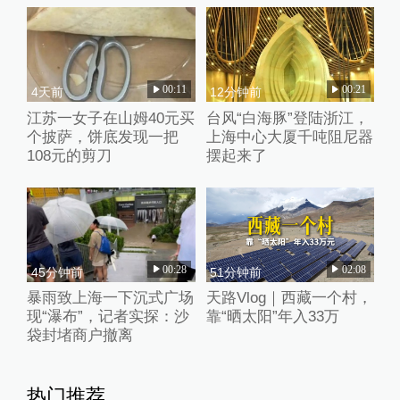
00:11
00:21
4天前
12分钟前
江苏一女子在山姆40元买
台风“白海豚”登陆浙江，
个披萨，饼底发现一把
上海中心大厦千吨阻尼器
108元的剪刀
摆起来了
00:28
02:08
45分钟前
51分钟前
暴雨致上海一下沉式广场
天路Vlog｜西藏一个村，
现“瀑布”，记者实探：沙
靠“晒太阳”年入33万
袋封堵商户撤离
热门推荐