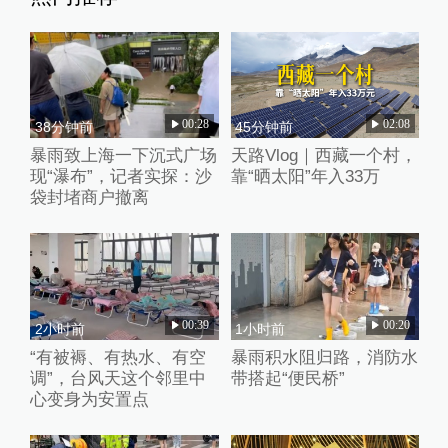
00:28
02:08
38分钟前
45分钟前
暴雨致上海一下沉式广场
天路Vlog｜西藏一个村，
现“瀑布”，记者实探：沙
靠“晒太阳”年入33万
袋封堵商户撤离
00:39
00:20
2小时前
1小时前
“有被褥、有热水、有空
暴雨积水阻归路，消防水
调”，台风天这个邻里中
带搭起“便民桥”
心变身为安置点