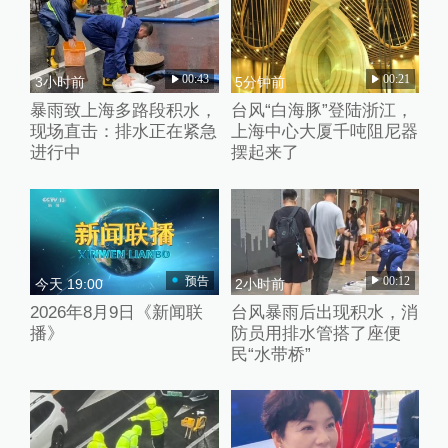
00:43
00:21
3小时前
5分钟前
暴雨致上海多路段积水，
台风“白海豚”登陆浙江，
现场直击：排水正在紧急
上海中心大厦千吨阻尼器
进行中
摆起来了
预告
00:12
今天 19:00
2小时前
2026年8月9日《新闻联
台风暴雨后出现积水，消
播》
防员用排水管搭了座便
民“水带桥”