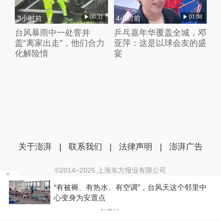
00:31
01:08
3小时前
4小时前
台风暴雨中一处窨井
乒乓嘉年华覆盖全城，邓
盖“离家出走”，他们合力
亚萍：这是以球会友的盛
化解险情
宴
关于澎湃
|
联系我们
|
法律声明
|
澎湃广告
©2014~
2026
上海东方报业有限公司
沪ICP证：沪B2-20170116 | 沪ICP备14003370号
有空调”，台风天这个邻里中
湖南一企业诉县政府未交
互联网新闻信息服务许可证：31120170006
那边涉案土地被拍卖了
沪公网安备 31010602000299号