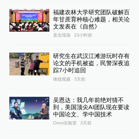
福建农林大学研究团队破解百
年甘蔗育种核心难题，相关论
文发表在《自然》
直击现场
23小时前
研究生在武汉江滩游玩时存有
论文的手机被盗，民警深夜追
踪7小时追回
00:37
锋线视频
3天前
吴恩达：我几年前绝对猜不
到，美国顶尖AI团队现在要读
中国论文、学中国技术
Omni实验室
3天前