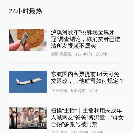
24小时最热
泸溪河发布“桃酥现金属牙
冠”调查结论，称消费者已澄
清所发视频不属实
澎湃质量观
11小时前
266
评
东航国内客票提前14天可免
费退改，其他航司如何规定？
10%公司
5小时前
87
评
扫描“主播”｜主播利用未成年
人喊网友“爸爸”博流量，“母女
合拍”多账号被封禁
1
直击现场
11小时前
150
评