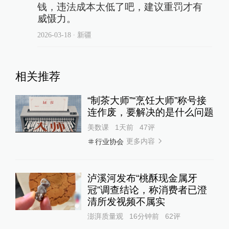
钱，违法成本太低了吧，建议重罚才有
威慑力。
2026-03-18
∙ 新疆
相关推荐
“制茶大师”“烹饪大师”称号接
连作废，要解决的是什么问题
美数课
1天前
47
评
更多内容
行业协会
泸溪河发布“桃酥现金属牙
冠”调查结论，称消费者已澄
清所发视频不属实
澎湃质量观
16分钟前
62
评