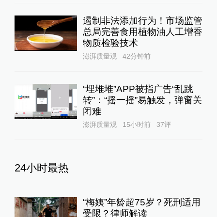
遏制非法添加行为！市场监管
总局完善食用植物油人工增香
物质检验技术
澎湃质量观
42分钟前
“埋堆堆”APP被指广告“乱跳
转”：“摇一摇”易触发，弹窗关
闭难
澎湃质量观
15小时前
37
评
24小时最热
“梅姨”年龄超75岁？死刑适用
受限？律师解读