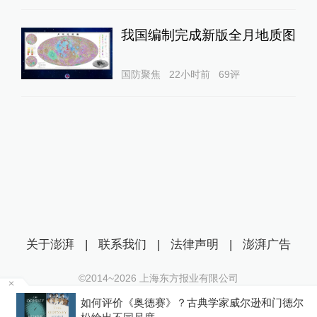
我国编制完成新版全月地质图
国防聚焦
22小时前
69
评
关于澎湃
|
联系我们
|
法律声明
|
澎湃广告
©2014~
2026
上海东方报业有限公司
沪ICP证：沪B2-20170116 | 沪ICP备14003370号
来
如何评价《奥德赛》？古典学家威尔逊和门德尔
互联网新闻信息服务许可证：31120170006