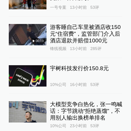
一号专案
13小时前
53
评
游客睡自己车里被酒店收150
元“住宿费”，监管部门介入后
酒店退款并赔偿1000元
00:19
锋线视频
13小时前
285
评
宇树科技发行价150.8元
10%公司
16小时前
53
评
大模型竞争白热化，张一鸣喊
话：字节跳动“拒绝蒸馏”，不
用别人输出换榜单排名
10%公司
23小时前
53
评