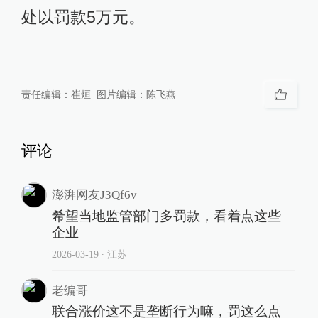
处以罚款5万元。
责任编辑：
崔烜
图片编辑：
陈飞燕
评论
澎湃网友J3Qf6v
希望当地监管部门多罚款，看着点这些
企业
2026-03-19
∙ 江苏
老编哥
联合涨价这不是垄断行为嘛，罚这么点