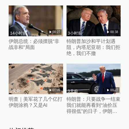
00:27
00:38
14小时前
3小时前
伊朗总统：必须摆脱“非
特朗普加沙和平计划遇
战非和”局面
阻，内塔尼亚胡：我们拒
绝，我们不撤
01:09
00:27
2天前
3天前
明查｜美军花了几个亿打
特朗普：只要战争一结束
伊朗涂鸦？又是AI
我们就能再看到“油价压
得很低”的日子，伊朗撑
不了多久