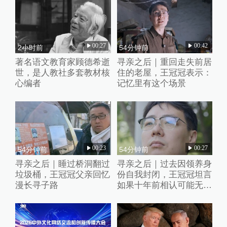
00:27
00:42
2小时前
54分钟前
著名语文教育家顾德希逝
寻亲之后｜重回走失前居
世，是人教社多套教材核
住的老屋，王冠冠表示：
心编者
记忆里有这个场景
00:23
00:27
54分钟前
54分钟前
寻亲之后｜睡过桥洞翻过
寻亲之后｜过去因领养身
垃圾桶，王冠冠父亲回忆
份自我封闭，王冠冠坦言
漫长寻子路
如果十年前相认可能无法
接受