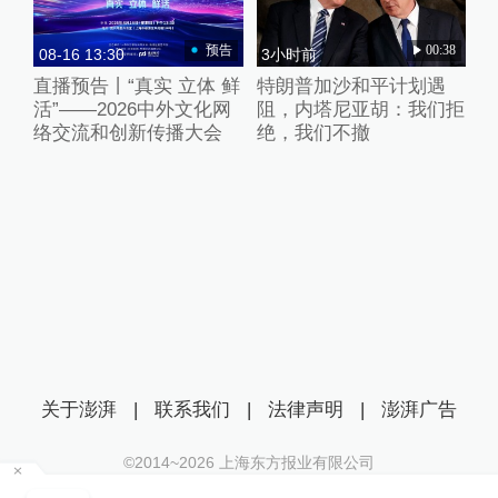
预告
00:38
08-16 13:30
3小时前
直播预告丨“真实 立体 鲜
特朗普加沙和平计划遇
活”——2026中外文化网
阻，内塔尼亚胡：我们拒
络交流和创新传播大会
绝，我们不撤
关于澎湃
|
联系我们
|
法律声明
|
澎湃广告
©2014~
2026
上海东方报业有限公司
沪ICP证：沪B2-20170116 | 沪ICP备14003370号