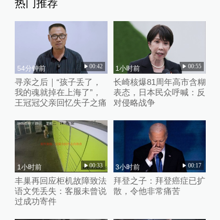
热门推荐
00:42
00:55
54分钟前
1小时前
寻亲之后｜“孩子丢了，
长崎核爆81周年高市含糊
我的魂就掉在上海了”，
表态，日本民众呼喊：反
王冠冠父亲回忆失子之痛
对侵略战争
00:33
00:17
1小时前
3小时前
丰巢再回应柜机故障致法
拜登之子：拜登癌症已扩
语文凭丢失：客服未曾说
散，令他非常痛苦
过成功寄件