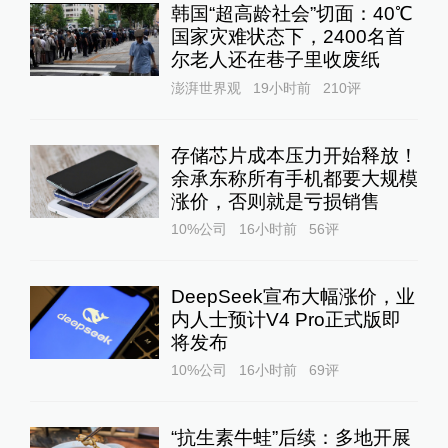
韩国“超高龄社会”切面：40℃
国家灾难状态下，2400名首
尔老人还在巷子里收废纸
澎湃世界观
19小时前
210
评
存储芯片成本压力开始释放！
余承东称所有手机都要大规模
涨价，否则就是亏损销售
10%公司
16小时前
56
评
DeepSeek宣布大幅涨价，业
内人士预计V4 Pro正式版即
将发布
10%公司
16小时前
69
评
“抗生素牛蛙”后续：多地开展