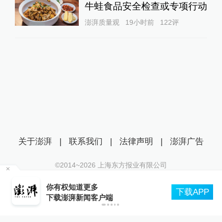
牛蛙食品安全检查或专项行动
澎湃质量观
19小时前
122
评
关于澎湃
|
联系我们
|
法律声明
|
澎湃广告
©2014~
2026
上海东方报业有限公司
沪ICP证：沪B2-20170116 | 沪ICP备14003370号
专家解读台风“白海豚”：强势逼近华东，或
互联网新闻信息服务许可证：31120170006
下载APP
见远洋强台风登陆我国
沪公网安备 31010602000299号