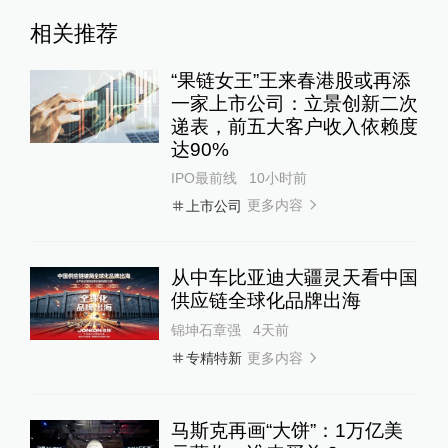
相关推荐
“果链女王”王来春港股或再添
一家上市公司：立景创新二次
递表，前五大客户收入依赖度
达90%
IPO最前线
10小时前
更多内容
上市公司
从中车比亚迪大疆灵天看中国
供应链全球化品牌出海
锦坤石章强
4天前
更多内容
专精特新
马斯克再画“大饼”：1万亿美