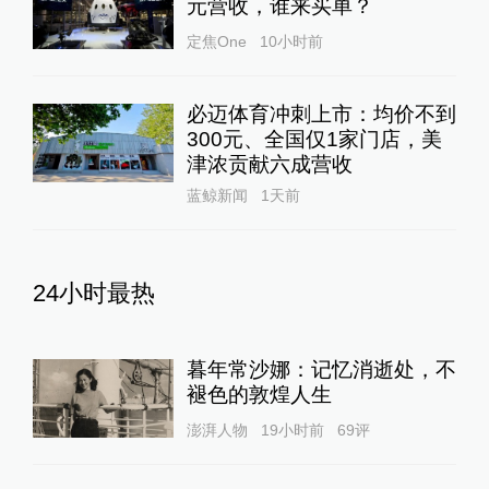
元营收，谁来买单？
定焦One
10小时前
必迈体育冲刺上市：均价不到
300元、全国仅1家门店，美
津浓贡献六成营收
蓝鲸新闻
1天前
24小时最热
暮年常沙娜：记忆消逝处，不
褪色的敦煌人生
澎湃人物
19小时前
69
评