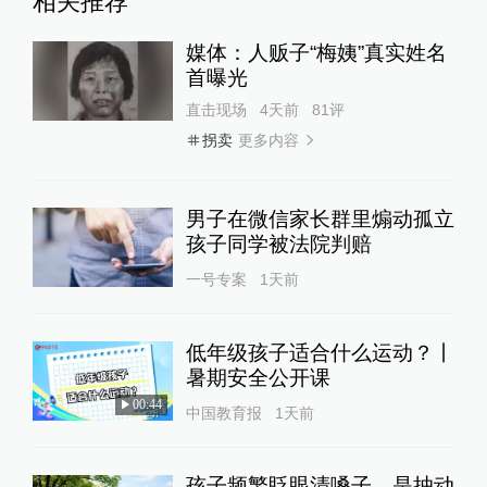
相关推荐
媒体：人贩子“梅姨”真实姓名
首曝光
直击现场
4天前
81
评
更多内容
拐卖
男子在微信家长群里煽动孤立
孩子同学被法院判赔
一号专案
1天前
低年级孩子适合什么运动？丨
暑期安全公开课
00:44
中国教育报
1天前
孩子频繁眨眼清嗓子，是抽动