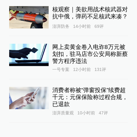
核观察｜美欲用战术核武器对
抗中俄，弹药不足核武来凑？
澎湃防务
14小时前
69
评
网上卖黄金卷入电诈8万元被
划扣，驻马店市公安局称新蔡
警方程序违法
一号专案
12小时前
131
评
消费者称被“弹窗投保”续费超
千元：元保保险称过程合规，
已退款
澎湃质量观
10小时前
47
评