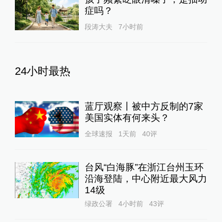
症吗？
段涛大夫
7小时前
24小时最热
蓝厅观察丨被中方反制的7家
美国实体有何来头？
全球速报
1天前
40
评
台风“白海豚”在浙江台州玉环
沿海登陆，中心附近最大风力
14级
绿政公署
4小时前
43
评