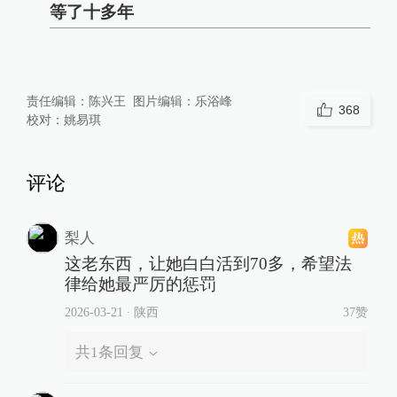
等了十多年
责任编辑：
陈兴王
图片编辑：
乐浴峰
368
校对：
姚易琪
评论
梨人
这老东西，让她白白活到70多，希望法
律给她最严厉的惩罚
2026-03-21
∙ 陕西
37赞
共
1
条回复