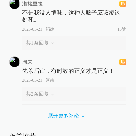
湘格里拉
不是我没人情味，这种人贩子应该凌迟
处死。
2026-03-21
∙ 福建
13赞
共
1
条回复
周末
先杀后审，有时效的正义才是正义！
2026-03-21
∙ 河南
共
2
条回复
展开更多评论