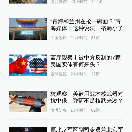
港台来信
23小时前
147
评
“青海和兰州在抢一碗面？”青
海媒体：这种说法，格局小了
中国政库
21小时前
81
评
蓝厅观察丨被中方反制的7家
美国实体有何来头？
全球速报
20小时前
37
评
核观察｜美欲用战术核武器对
抗中俄，弹药不足核武来凑？
澎湃防务
10小时前
62
评
原北京军区副司令员兼北京军