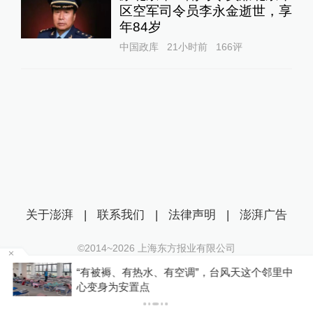
区空军司令员李永金逝世，享
年84岁
中国政库
21小时前
166
评
关于澎湃
|
联系我们
|
法律声明
|
澎湃广告
©2014~
2026
上海东方报业有限公司
沪ICP证：沪B2-20170116 | 沪ICP备14003370号
者
“有被褥、有热水、有空调”，台风天这个邻里中
互联网新闻信息服务许可证：31120170006
心变身为安置点
沪公网安备 31010602000299号