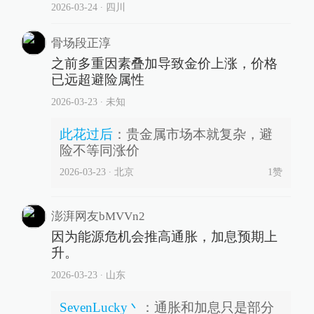
2026-03-24
∙ 四川
骨场段正淳
之前多重因素叠加导致金价上涨，价格
已远超避险属性
2026-03-23
∙ 未知
此花过后
：
贵金属市场本就复杂，避
险不等同涨价
2026-03-23
∙ 北京
1
赞
澎湃网友bMVVn2
因为能源危机会推高通胀，加息预期上
升。
2026-03-23
∙ 山东
SevenLucky丶
：
通胀和加息只是部分