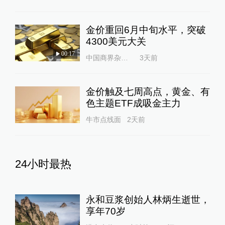
金价重回6月中旬水平，突破
4300美元大关
00:17
中国商界杂志社
3天前
金价触及七周高点，黄金、有
色主题ETF成吸金主力
牛市点线面
2天前
24小时最热
永和豆浆创始人林炳生逝世，
享年70岁