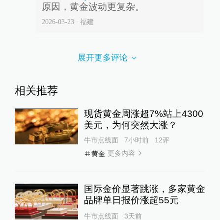
原因，黄金波动更复杂。
2026-03-23
∙ 福建
展开更多评论
相关推荐
现货黄金周涨超7%站上4300
美元，为何突然大涨？
牛市点线面
7小时前
12
评
更多内容
黄金
国际金价显著跳涨，多家黄金
品牌单日报价涨超55元
牛市点线面
3天前