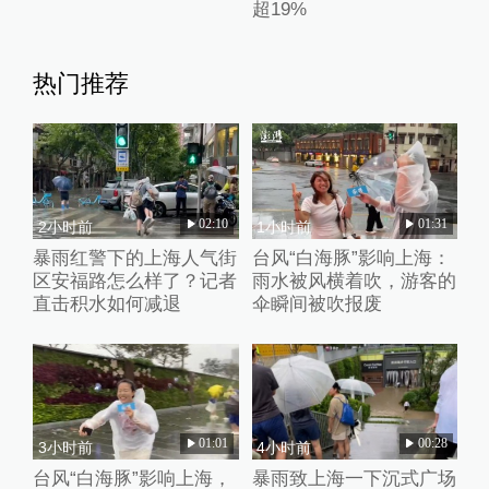
超19%
热门推荐
02:10
01:31
2小时前
1小时前
暴雨红警下的上海人气街
台风“白海豚”影响上海：
区安福路怎么样了？记者
雨水被风横着吹，游客的
直击积水如何减退
伞瞬间被吹报废
01:01
00:28
3小时前
4小时前
台风“白海豚”影响上海，
暴雨致上海一下沉式广场