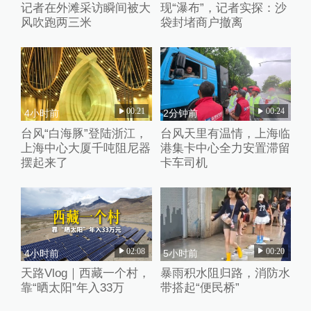
记者在外滩采访瞬间被大
现“瀑布”，记者实探：沙
风吹跑两三米
袋封堵商户撤离
00:21
00:24
4小时前
2分钟前
台风“白海豚”登陆浙江，
台风天里有温情，上海临
上海中心大厦千吨阻尼器
港集卡中心全力安置滞留
摆起来了
卡车司机
02:08
00:20
4小时前
5小时前
天路Vlog｜西藏一个村，
暴雨积水阻归路，消防水
靠“晒太阳”年入33万
带搭起“便民桥”