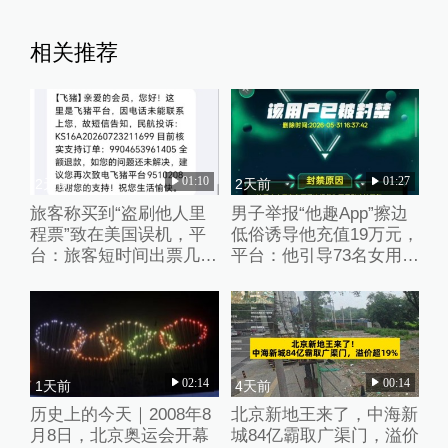
相关推荐
01:10
01:27
2天前
2天前
旅客称买到“盗刷他人里
男子举报“他趣App”擦边
程票”致在美国误机，平
低俗诱导他充值19万元，
台：旅客短时间出票几十
平台：他引导73名女用户
张且行程冲突，已清退涉
聊不雅话题
事供应票商
02:14
00:14
1天前
4天前
历史上的今天｜2008年8
北京新地王来了，中海新
月8日，北京奥运会开幕
城84亿霸取广渠门，溢价