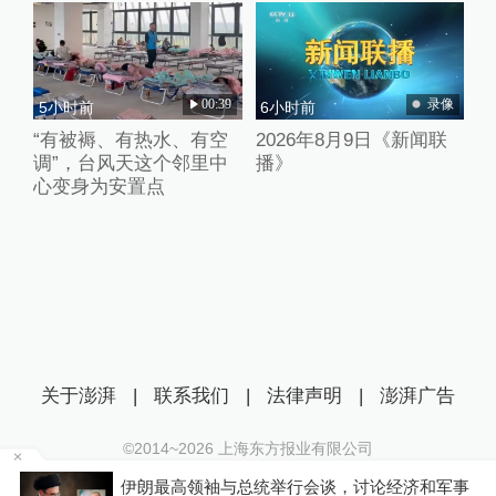
00:39
录像
5小时前
6小时前
“有被褥、有热水、有空
2026年8月9日《新闻联
调”，台风天这个邻里中
播》
心变身为安置点
关于澎湃
|
联系我们
|
法律声明
|
澎湃广告
©2014~
2026
上海东方报业有限公司
沪ICP证：沪B2-20170116 | 沪ICP备14003370号
举行会谈，讨论经济和军事