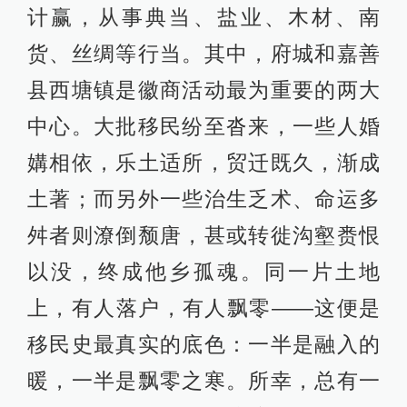
计赢，从事典当、盐业、木材、南
货、丝绸等行当。其中，府城和嘉善
县西塘镇是徽商活动最为重要的两大
中心。大批移民纷至沓来，一些人婚
媾相依，乐土适所，贸迁既久，渐成
土著；而另外一些治生乏术、命运多
舛者则潦倒颓唐，甚或转徙沟壑赉恨
以没，终成他乡孤魂。同一片土地
上，有人落户，有人飘零——这便是
移民史最真实的底色：一半是融入的
暖，一半是飘零之寒。所幸，总有一