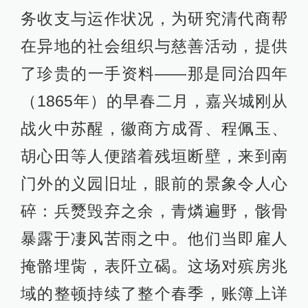
务收支与运作状况，为研究清代商帮
在异地的社会组织与慈善活动，提供
了珍贵的一手资料——那是同治四年
（1865年）的早春二月，嘉兴城刚从
战火中苏醒，徽商方成胥、程佩玉、
胡心田等人便踏着残垣断壁，来到南
门外的义园旧址，眼前的景象令人心
碎：兵燹毁弃之余，青燐遍野，骸骨
暴露于凄风苦雨之中。他们当即雇人
掩骼埋胔，表阡立碣。这场对殡房兆
域的整顿持续了整个春季，账簿上详