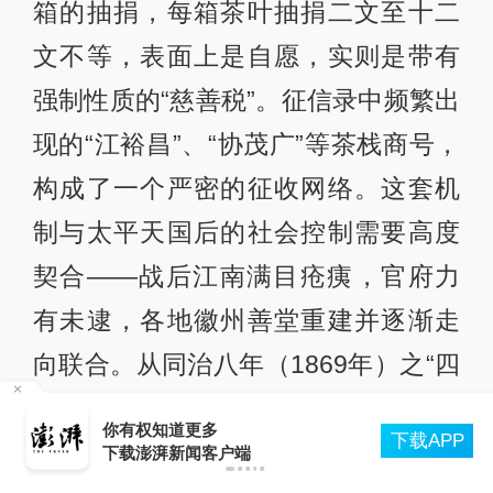
箱的抽捐，每箱茶叶抽捐二文至十二
文不等，表面上是自愿，实则是带有
强制性质的“慈善税”。征信录中频繁出
现的“江裕昌”、“协茂广”等茶栈商号，
构成了一个严密的征收网络。这套机
制与太平天国后的社会控制需要高度
契合——战后江南满目疮痍，官府力
有未逮，各地徽州善堂重建并逐渐走
向联合。从同治八年（1869年）之“四
善堂”（嘉兴、闵行、松江、余杭）扩
北京：非京籍家庭购房社保个税缴纳年限下调为
P
一年
展至两年后新增塘栖、南浔的“六善