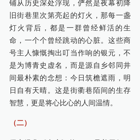
铺从历史深处浮现，俨然是夜幕初降
旧街巷里次第亮起的灯火，那每一盏
灯火背后，都是一群曾经鲜活的生
命，一个个曾经跳动的心脏。这些商
号主人慷慨掏出叮当作响的银元，不
是为博青史虚名，而是源自乡邻同井
间最朴素的念想：今日筑檐遮雨，明
日自有天晴。这是街衢巷陌间的生存
智慧，更是将心比心的人间温情。
（二）