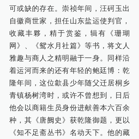
可或缺的存在。崇祯年间，汪砢玉出
自徽商世家，担任山东盐运使判官，
收藏丰夥，精于赏鉴，辑有《珊瑚
网》、《鸳水月社篇》等书，将文人
雅趣与商人之精明融于一身。同样沿
着运河而来的还有年轻的鲍廷博：乾
隆年间，这位歙县少年随父迁居桐乡
青镇杨树湾时，或许不曾想到，日后
他会以商籍生员身份进献善本六百余
种，其《唐阙史》获乾隆御题，更以
《知不足斋丛书》名动天下。他的藏