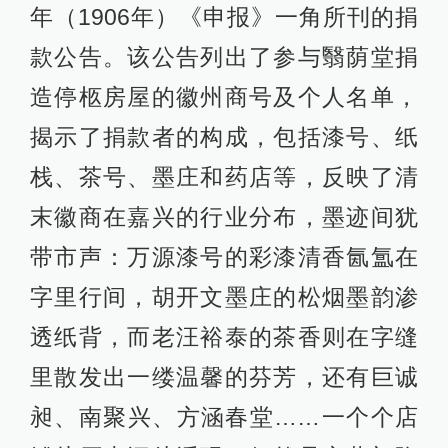
年（1906年）《申报》一角所刊的捐
款公告。该公告列出了参与翳荫堂捐
造停柩房屋的徽州商号及个人名单，
揭示了捐款者的构成，包括漆号、纸
栈、茶号、墨庄和药店等，反映了清
末徽商在嘉兴的行业分布，墨迹间犹
带市声：万源漆号的彩漆清香氤氲在
字里行间，胡开文墨庄的松烟墨韵渗
透纸背，而老汪裕泰的茶香则在字缝
里散发出一缕温馨的芬芳，还有巨诚
昶、南聚兴、方涵春堂……一个个店