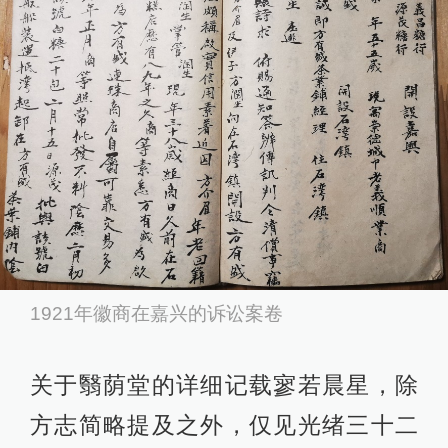
1921年徽商在嘉兴的诉讼案卷
关于翳荫堂的详细记载寥若晨星，除
方志简略提及之外，仅见光绪三十二