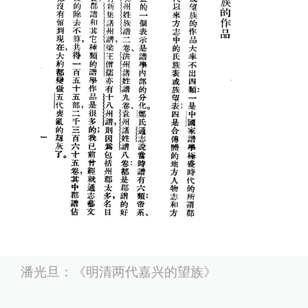
潘光旦：《明清两代嘉兴的望族》