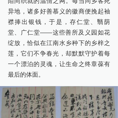
陌间织就的温情之网。每当同乡客死
异地，诸多好善慕义的徽商便挽起袖
襟捧出银钱，于是，存仁堂、翳荫
堂、广仁堂——这些善所及义园如花
绽放，恰似在江南水乡种下的乡梓之
莲，它们不争春光，却默默守护着每
一个漂泊的灵魂，让生命之终章葆有
最后的体面。