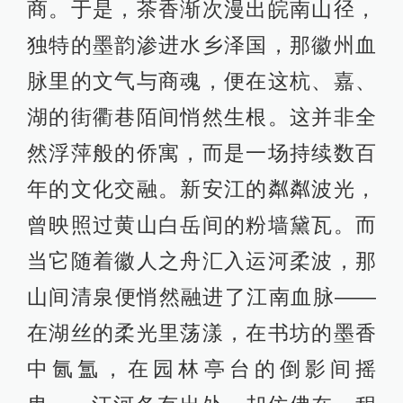
商。于是，茶香渐次漫出皖南山径，
独特的墨韵渗进水乡泽国，那徽州血
脉里的文气与商魂，便在这杭、嘉、
湖的街衢巷陌间悄然生根。这并非全
然浮萍般的侨寓，而是一场持续数百
年的文化交融。新安江的粼粼波光，
曾映照过黄山白岳间的粉墙黛瓦。而
当它随着徽人之舟汇入运河柔波，那
山间清泉便悄然融进了江南血脉——
在湖丝的柔光里荡漾，在书坊的墨香
中氤氲，在园林亭台的倒影间摇