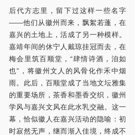
后代方志里，留下过这样一些名字
——他们从徽州而来，飘絮若蓬，在
嘉兴的土地上，活成了另一种模样。
嘉靖年间的休宁人戴琼挂冠而去，在
梅会里筑百顺堂，“肆情诗酒，洎如
也”，将徽州文人的风骨化作禾中烟
雨。此后，百顺堂成了当地文坛雅集
的重要场所，茶香和墨香交织，徽州
学风与嘉兴文风在此水乳交融。这一
幕，恰似徽人在嘉兴活动的隐喻：初
时寂然无声，继而渐入佳境，终成不