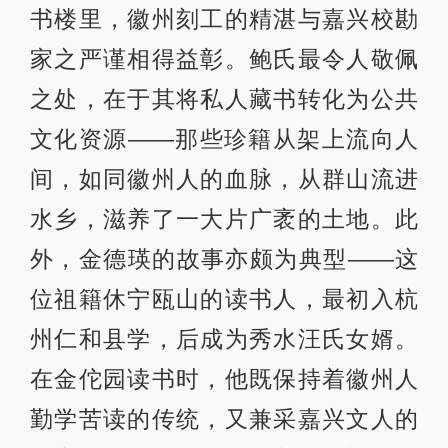
书楼里，徽州刻工的精湛与嘉兴校勘
家之严谨相得益彰。鲍氏最令人敬佩
之处，在于其将私人藏书转化为公共
文化资源——那些珍籍从架上流向人
间，如同徽州人的血脉，从群山流进
水乡，滋养了一大片广袤的土地。此
外，金德瑛的故事亦颇为典型——这
位祖籍休宁瓯山的读书人，最初入杭
州仁和县学，后成为秀水汪氏女婿。
在金佗园读书时，他既保持着徽州人
勤学苦读的传统，又兼采嘉兴文人的