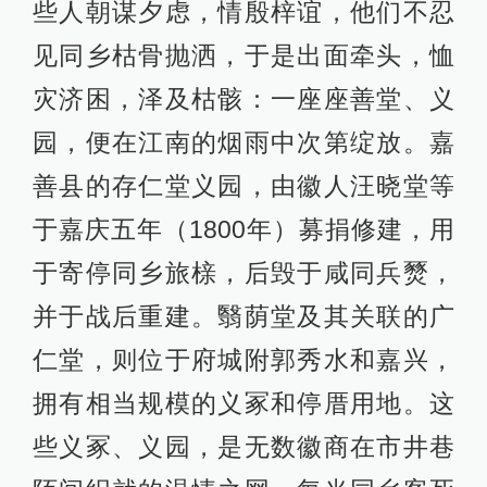
些人朝谋夕虑，情殷梓谊，他们不忍
见同乡枯骨抛洒，于是出面牵头，恤
灾济困，泽及枯骸：一座座善堂、义
园，便在江南的烟雨中次第绽放。嘉
善县的存仁堂义园，由徽人汪晓堂等
于嘉庆五年（1800年）募捐修建，用
于寄停同乡旅榇，后毁于咸同兵燹，
并于战后重建。翳荫堂及其关联的广
仁堂，则位于府城附郭秀水和嘉兴，
拥有相当规模的义冢和停厝用地。这
些义冢、义园，是无数徽商在市井巷