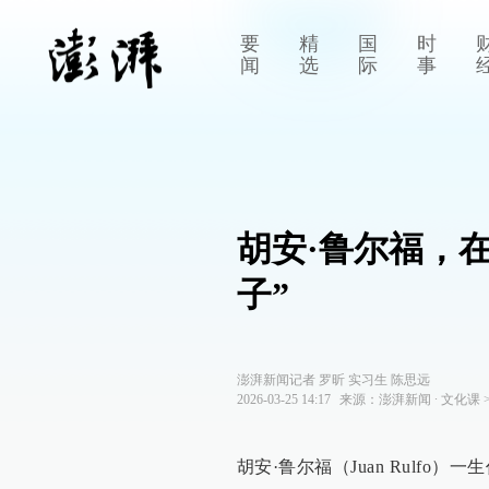
要
精
国
时
闻
选
际
事
胡安·鲁尔福，
子”
澎湃新闻记者 罗昕 实习生 陈思远
2026-03-25 14:17
来源：
澎湃新闻
∙
文化课
胡安·鲁尔福（Juan Rulf