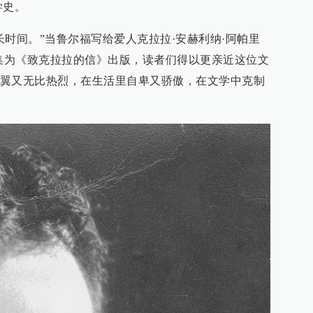
学史。
长时间。”当鲁尔福写给爱人克拉拉·安赫利纳·阿帕里
结集为《致克拉拉的信》出版，读者们得以更亲近这位文
翼又无比热烈，在生活里自卑又骄傲，在文学中克制