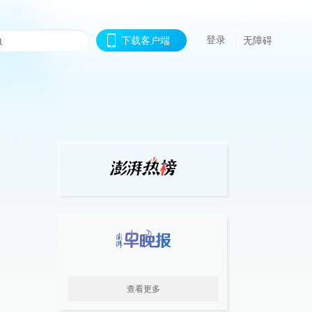
登录
下载客户端
无障碍
查看更多