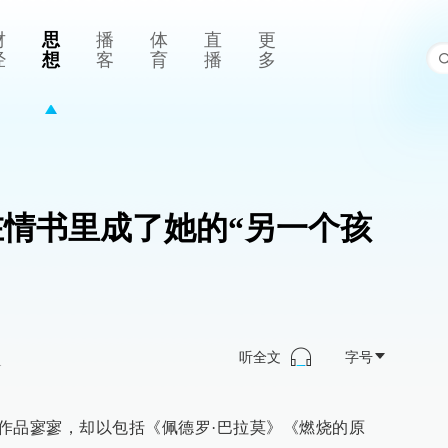
财
思
播
体
直
更
经
想
客
育
播
多
在情书里成了她的“另一个孩
听全文
字号
>
o）一生作品寥寥，却以包括《佩德罗·巴拉莫》《燃烧的原