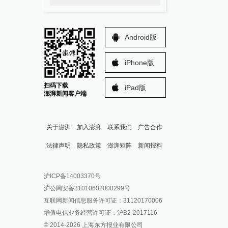
Android版
iPhone版
扫码下载
iPad版
澎湃新闻客户端
关于澎湃
加入澎湃
联系我们
广告合作
法律声明
隐私政策
澎湃矩阵
新闻报料
报料热线: 021-962866
澎湃新闻微博
沪ICP备14003370号
报料邮箱: news@thepaper.cn
澎湃新闻公众号
沪公网安备31010602000299号
澎湃新闻抖音号
互联网新闻信息服务许可证：31120170006
派生万物开放平台
增值电信业务经营许可证：沪B2-2017116
© 2014-
2026
上海东方报业有限公司
IP SHANGHAI