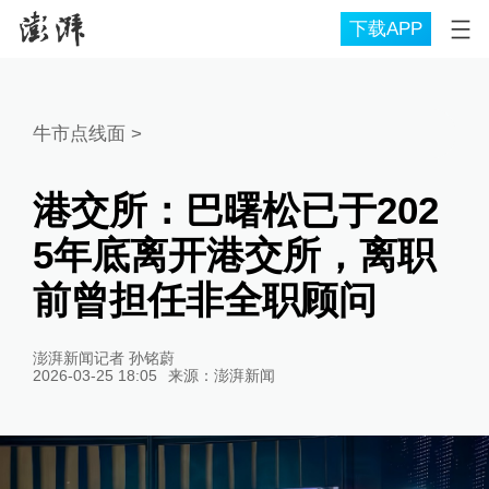
下载APP
牛市点线面
>
港交所：巴曙松已于202
5年底离开港交所，离职
前曾担任非全职顾问
澎湃新闻记者 孙铭蔚
2026-03-25 18:05
来源：
澎湃新闻