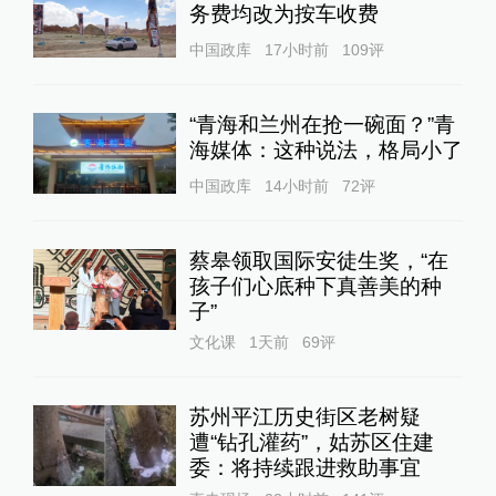
务费均改为按车收费
中国政库
17小时前
109
评
“青海和兰州在抢一碗面？”青
海媒体：这种说法，格局小了
中国政库
14小时前
72
评
蔡皋领取国际安徒生奖，“在
孩子们心底种下真善美的种
子”
文化课
1天前
69
评
苏州平江历史街区老树疑
遭“钻孔灌药”，姑苏区住建
委：将持续跟进救助事宜