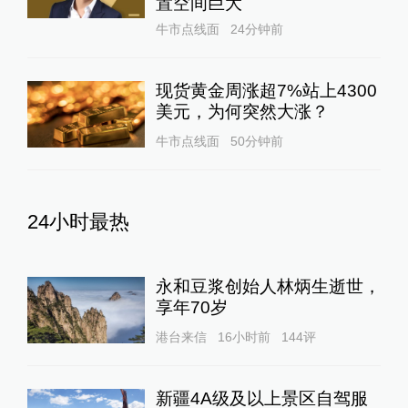
置空间巨大
牛市点线面
24分钟前
现货黄金周涨超7%站上4300
美元，为何突然大涨？
牛市点线面
50分钟前
24小时最热
永和豆浆创始人林炳生逝世，
享年70岁
港台来信
16小时前
144
评
新疆4A级及以上景区自驾服