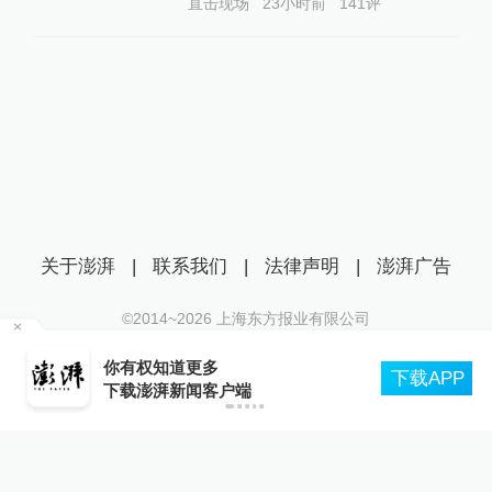
直击现场
23小时前
141
评
关于澎湃
|
联系我们
|
法律声明
|
澎湃广告
©2014~
2026
上海东方报业有限公司
沪ICP证：沪B2-20170116 | 沪ICP备14003370号
公
你有权知道更多
互联网新闻信息服务许可证：31120170006
下载APP
下载澎湃新闻客户端
沪公网安备 31010602000299号