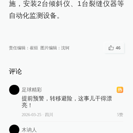
施，安装2台倾斜仪、1台裂缝仪器等
自动化监测设备。
责任编辑：
崔烜
图片编辑：
沈轲
46
评论
足球精彩
提前预警，转移避险，这事儿干得漂
亮！
2026-03-25
∙ 四川
5赞
木讷人