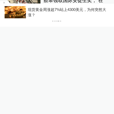
蔡皋领取国际安徒生奖，“在
孩子们心底种下真善美的种
累
现货黄金周涨超7%站上4300美元，为何突然大
子”
涨？
文化课
1天前
69
评
苏州平江历史街区老树疑
遭“钻孔灌药”，姑苏区住建
委：将持续跟进救助事宜
直击现场
23小时前
141
评
关于澎湃
|
联系我们
|
法律声明
|
澎湃广告
©2014~
2026
上海东方报业有限公司
沪ICP证：沪B2-20170116 | 沪ICP备14003370号