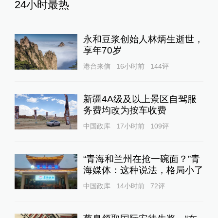
24小时最热
永和豆浆创始人林炳生逝世，
享年70岁
港台来信
16小时前
144
评
新疆4A级及以上景区自驾服
务费均改为按车收费
中国政库
17小时前
109
评
“青海和兰州在抢一碗面？”青
海媒体：这种说法，格局小了
中国政库
14小时前
72
评