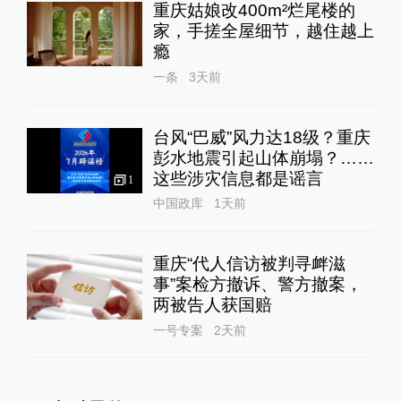
重庆姑娘改400m²烂尾楼的
家，手搓全屋细节，越住越上
瘾
一条
3天前
台风“巴威”风力达18级？重庆
彭水地震引起山体崩塌？……
这些涉灾信息都是谣言
1
中国政库
1天前
重庆“代人信访被判寻衅滋
事”案检方撤诉、警方撤案，
两被告人获国赔
一号专案
2天前