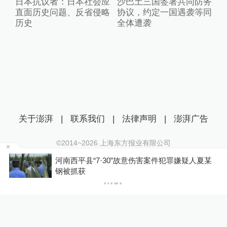
日本抗议者：日本社会应
沙巴土三国签署共同防务
直面历史问题、反省侵略
协议，约定一国遇袭等同
历史
全体遭袭
关于澎湃
|
联系我们
|
法律声明
|
澎湃广告
©2014~
2026
上海东方报业有限公司
沪ICP证：沪B2-20170116 | 沪ICP备14003370号
河南西平县“7·30”故意伤害案件犯罪嫌疑人夏某
互联网新闻信息服务许可证：31120170006
钢被抓获
沪公网安备 31010602000299号