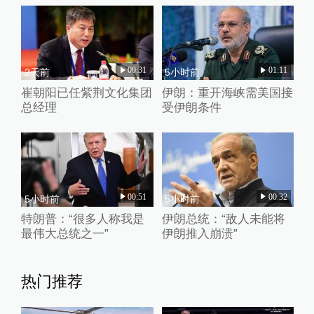
00:31
01:11
2天前
5小时前
崔朝阳已任紫荆文化集团
伊朗：重开海峡需美国接
总经理
受伊朗条件
00:51
00:32
5小时前
5小时前
特朗普：“很多人称我是
伊朗总统：“敌人未能将
最伟大总统之一”
伊朗推入崩溃”
热门推荐