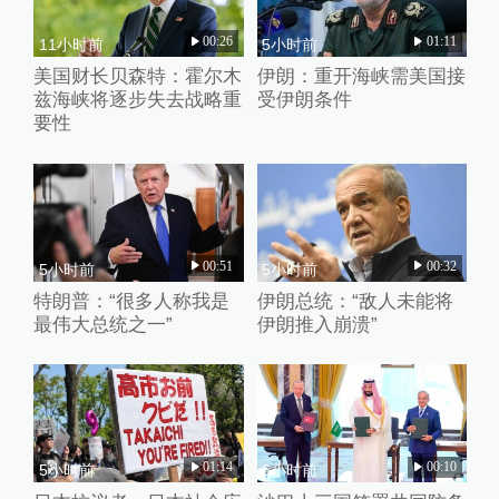
00:26
01:11
11小时前
5小时前
美国财长贝森特：霍尔木
伊朗：重开海峡需美国接
兹海峡将逐步失去战略重
受伊朗条件
要性
00:51
00:32
5小时前
5小时前
特朗普：“很多人称我是
伊朗总统：“敌人未能将
最伟大总统之一”
伊朗推入崩溃”
01:14
00:10
5小时前
6小时前