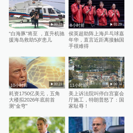
00:22
01:29
8小时前
8小时前
“白海豚”将至 ，直升机驰
侯英超助阵上海乒乓球嘉
援海岛救助5岁患儿
年华，直言近距离接触国
手很难得
00:21
00:34
10小时前
11小时前
耗资1750亿美元，五角
美上诉法院叫停白宫宴会
大楼拟2026年底前首
厅施工，特朗普怒了：国
测“金穹”
家耻辱！