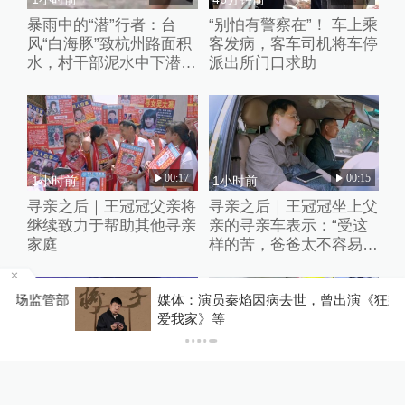
暴雨中的“潜”行者：台
“别怕有警察在”！ 车上乘
风“白海豚”致杭州路面积
客发病，客车司机将车停
水，村干部泥水中下潜徒
派出所门口求助
手清淤
00:17
00:15
1小时前
1小时前
寻亲之后｜王冠冠父亲将
寻亲之后｜王冠冠坐上父
继续致力于帮助其他寻亲
亲的寻亲车表示：“受这
家庭
样的苦，爸爸太不容易
了”
部
媒体：演员秦焰因病去世，曾出演《狂飙》《我
爱我家》等
01:15
00:19
1小时前
1小时前
“木生”王彦桐：我也经历
数百箱货物散落高速，为