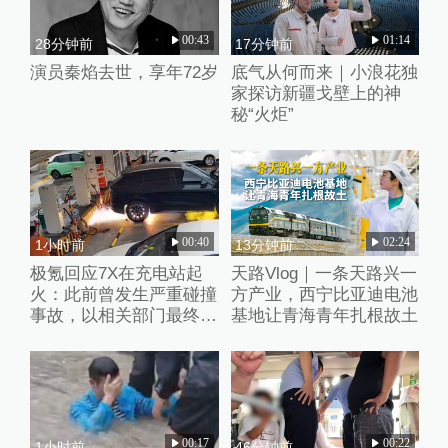
00:43
01:14
28分钟前
17分钟前
演员秦焰去世，享年72岁
底气从何而来｜小浪花独
家探访新疆戈壁上的神
秘“火炬”
00:40
02:24
1小时前
13分钟前
极氪回应7X在充电站起
天路Vlog｜一条天路兴一
火：此前曾发生严重碰撞
方产业，西宁比亚迪电池
事故，以相关部门最终调
基地让青海青年扎根故土
查结论为准
00:17
00:22
1小时前
46分钟前