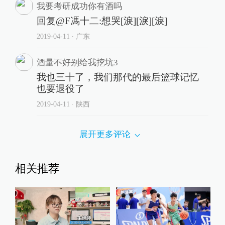
我要考研成功你有酒吗
回复@F馮十二:想哭[淚][淚][淚]
2019-04-11
∙ 广东
酒量不好别给我挖坑3
我也三十了，我们那代的最后篮球记忆
也要退役了
2019-04-11
∙ 陕西
展开更多评论
相关推荐