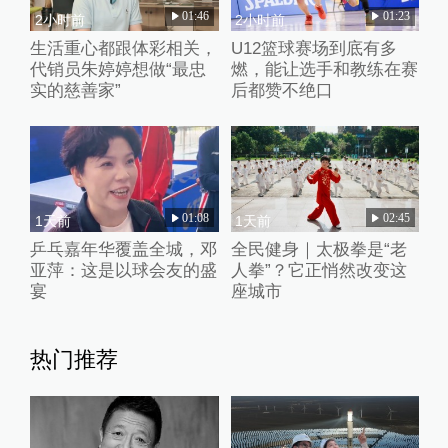
01:46
01:23
2小时前
2小时前
生活重心都跟体彩相关，
U12篮球赛场到底有多
代销员朱婷婷想做“最忠
燃，能让选手和教练在赛
实的慈善家”
后都赞不绝口
01:08
02:45
1天前
1天前
乒乓嘉年华覆盖全城，邓
全民健身｜太极拳是“老
亚萍：这是以球会友的盛
人拳”？它正悄然改变这
宴
座城市
热门推荐