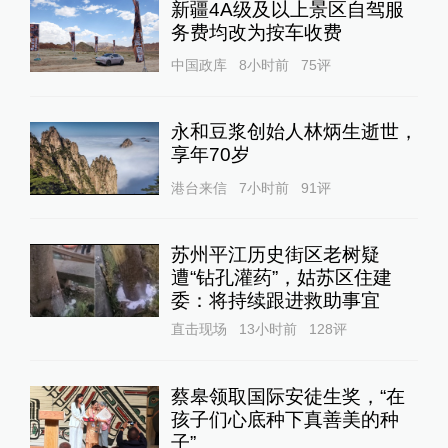
新疆4A级及以上景区自驾服
务费均改为按车收费
中国政库
8小时前
75
评
永和豆浆创始人林炳生逝世，
享年70岁
港台来信
7小时前
91
评
苏州平江历史街区老树疑
遭“钻孔灌药”，姑苏区住建
委：将持续跟进救助事宜
直击现场
13小时前
128
评
蔡皋领取国际安徒生奖，“在
孩子们心底种下真善美的种
子”