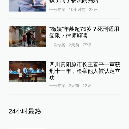
孩子同学被法院判赔
一号专案
10小时前
28
评
“梅姨”年龄超75岁？死刑适用
受限？律师解读
一号专案
2天前
75
评
四川资阳原市长王善平一审获
刑十一年，检举他人被认定立
功
一号专案
2天前
12
评
24小时最热