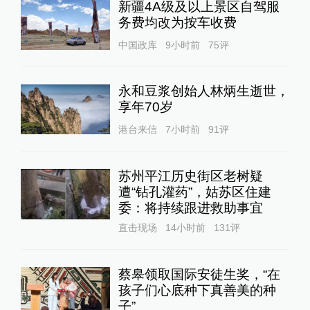
新疆4A级及以上景区自驾服
务费均改为按车收费
中国政库
9小时前
75
评
永和豆浆创始人林炳生逝世，
享年70岁
港台来信
7小时前
91
评
苏州平江历史街区老树疑
遭“钻孔灌药”，姑苏区住建
委：将持续跟进救助事宜
直击现场
14小时前
131
评
蔡皋领取国际安徒生奖，“在
孩子们心底种下真善美的种
子”