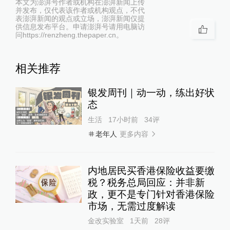
本文为澎湃号作者或机构在澎湃新闻上传
并发布，仅代表该作者或机构观点，不代
表澎湃新闻的观点或立场，澎湃新闻仅提
供信息发布平台。申请澎湃号请用电脑访
问https://renzheng.thepaper.cn。
相关推荐
银发周刊｜动一动，练出好状
态
生活
17小时前
34
评
更多内容
老年人
内地居民买香港保险收益要缴
税？税务总局回应：并非新
政，更不是专门针对香港保险
市场，无需过度解读
金改实验室
1天前
28
评