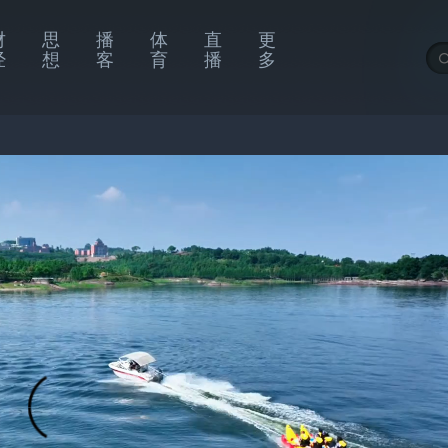
财
思
播
体
直
更
经
想
客
育
播
多