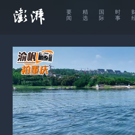
要
精
国
时
闻
选
际
事