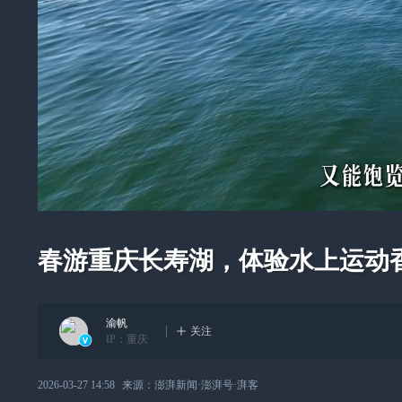
春游重庆长寿湖，体验水上运动
渝帆
关注
IP：
重庆
2026-03-27 14:58
来源：
澎湃新闻·澎湃号·湃客