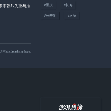
#
重庆
#
长寿
带来强烈失重与推
01:00
#
长寿湖
#
旅游
泸溪河发布调查结论：排除金属
牙冠异物混入坚果桃酥产品的可
能性
nzheng.thepap