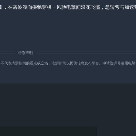
引，在碧波湖面疾驰穿梭，风驰电掣间浪花飞溅，急转弯与加速
特别声明
新闻的观点或立场，澎湃新闻仅提供信息发布平台。申请澎湃号请用电脑访问http://re