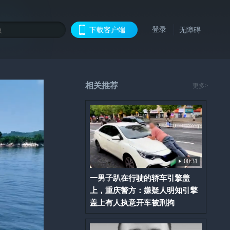
登录
下载客户端
无障碍
相关推荐
更多>
00:31
一男子趴在行驶的轿车引擎盖
上，重庆警方：嫌疑人明知引擎
盖上有人执意开车被刑拘