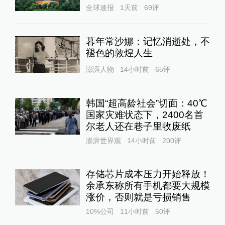
全球速报
1天前
69
评
暮年常沙娜：记忆消逝处，不
褪色的敦煌人生
澎湃人物
14小时前
65
评
韩国“超高龄社会”切面：40℃
国家灾难状态下，2400名首
尔老人还在巷子里收废纸
澎湃世界观
14小时前
200
评
存储芯片成本压力开始释放！
余承东称所有手机都要大规模
涨价，否则就是亏损销售
10%公司
11小时前
50
评