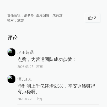
责任编辑：
是冬冬
图片编辑：
朱伟辉
2
校对：
施鋆
评论
老王超鼎
点赞，为营运团队成功点赞！
2026-03-27
∙ 河南
滴儿131
净利润上千亿还增6.5%，平安这钱赚得
有点稳啊。
2026-03-26
∙ 上海