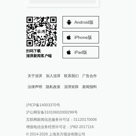
Android版
iPhone版
扫码下载
iPad版
澎湃新闻客户端
关于澎湃
加入澎湃
联系我们
广告合作
法律声明
隐私政策
澎湃矩阵
新闻报料
报料热线: 021-962866
澎湃新闻微博
沪ICP备14003370号
报料邮箱: news@thepaper.cn
澎湃新闻公众号
沪公网安备31010602000299号
澎湃新闻抖音号
互联网新闻信息服务许可证：31120170006
派生万物开放平台
增值电信业务经营许可证：沪B2-2017116
© 2014-
2026
上海东方报业有限公司
IP SHANGHAI