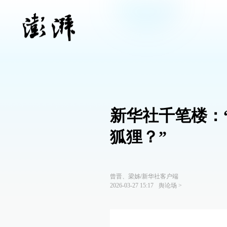
新华社千笔楼：
狐狸？”
曾晋、梁姊/新华社客户端
2026-03-27 15:17
舆论场
>