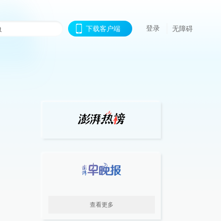
登录
下载客户端
无障碍
查看更多