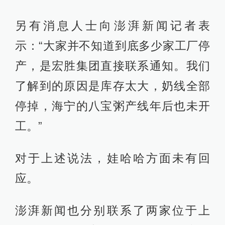
另有消息人士向澎湃新闻记者表
示：“大家并不知道到底多少家工厂停
产，是宏胜集团直接联系通知。我们
了解到的原因是库存太大，奶线全部
停掉，海宁的八宝粥产线年后也未开
工。”
对于上述说法，娃哈哈方面未有回
应。
澎湃新闻也分别联系了两家位于上