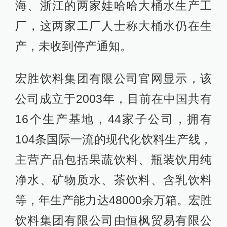
海、浙江的两家娃哈哈大桶水生产工
厂，这两家工厂人士称大桶水仍在生
产，未收到停产通知。
宏胜饮料集团有限公司官网显示，该
公司成立于2003年，目前在中国共有
16个生产基地，44家子公司，拥有
104条国际一流的现代化饮料生产线，
主营产品包括果蔬饮料、瓶装饮用纯
净水、矿物质水、茶饮料、含乳饮料
等，年生产能力达48000余万箱。宏胜
饮料集团有限公司由恒枫贸易有限公