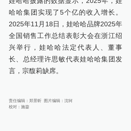
娃哈哈披露的数据显示，2025年，娃
哈哈集团实现了5个亿的收入增长。
2025年11月18日，娃哈哈品牌2025年
全国销售工作总结表彰大会在浙江绍
兴举行，娃哈哈法定代表人、董事
长、总经理许思敏代表娃哈哈集团发
言，宗馥莉缺席。
责任编辑：
郑景昕
图片编辑：
沈轲
校对：
施鋆