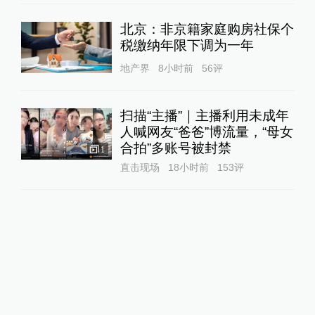
北京：非京籍家庭购房社保个
税缴纳年限下调为一年
地产界
8小时前
56
评
扫描“主播”｜主播利用未成年
人喊网友“爸爸”博流量，“母女
合拍”多账号被封禁
1
直击现场
18小时前
153
评