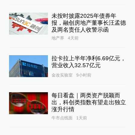
未按时披露2025年债券年
报，融创房地产董事长汪孟德
及两名责任人收警示函
地产界
4天前
拉卡拉上半年净利6.69亿元，
营业收入32.57亿元
金改实验室
9小时前
每日看盘｜两类资产脱颖而
出，科创类指数有望走出独立
涨升行情
牛市点线面
1天前