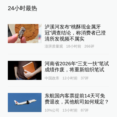
24小时最热
泸溪河发布“桃酥现金属牙
冠”调查结论，称消费者已澄
清所发视频不属实
澎湃质量观
18小时前
266
评
河南省2026年“三支一扶”笔试
成绩作废，将重新组织笔试
中国政库
12小时前
37
评
东航国内客票提前14天可免
费退改，其他航司如何规定？
10%公司
13小时前
87
评