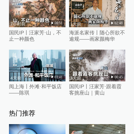
00:51
02:48
7小时前
1天前
国民IP丨汪家芳·山，不
海派名家传丨随心所欲不
止一种颜色
逾规——画家颜梅华
03:41
00:45
4天前
3天前
阅上海丨外滩·和平饭店
国民IP丨汪家芳·跟着霞
——陈琪
客挑座山｜黄山
热门推荐