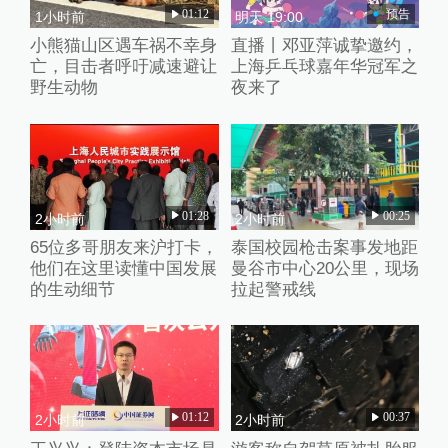
01:12
预告
1小时前
明天 19:00
小熊猫山区遇车祸不幸身
直播丨邓亚萍诚挚邀约，
亡，目击者呼吁减速避让
上海乒乓球嘉年华冠军之
野生动物
夜来了
01:28
00:25
2小时前
2小时前
65位多哥朋友来沪打卡，
泰国校园枪击案事发地距
他们在这里读懂中国发展
曼谷市中心20公里，现场
的生动细节
拉起警戒线
01:12
00:37
2小时前
2小时前