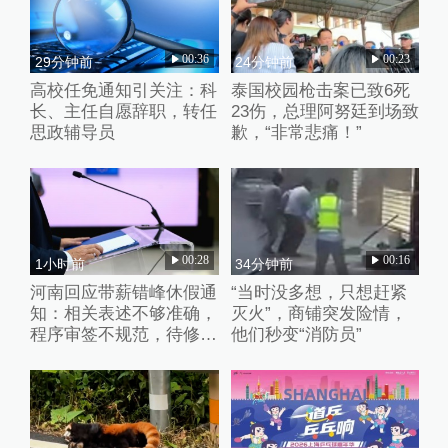
00:36
00:23
29分钟前
24分钟前
高校任免通知引关注：科
泰国校园枪击案已致6死
长、主任自愿辞职，转任
23伤，总理阿努廷到场致
思政辅导员
歉，“非常悲痛！”
00:28
00:16
1小时前
34分钟前
河南回应带薪错峰休假通
“当时没多想，只想赶紧
知：相关表述不够准确，
灭火”，商铺突发险情，
程序审签不规范，待修改
他们秒变“消防员”
后予以印发