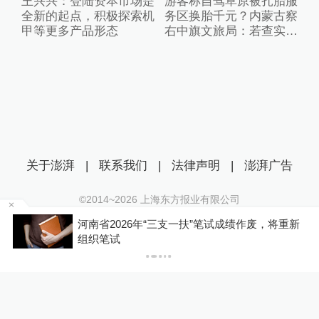
王兴兴：登陆资本市场是
游客称自驾草原被扎胎服
全新的起点，积极探索机
务区换胎千元？内蒙古察
甲等更多产品形态
右中旗文旅局：若查实人
为抛撒钉子将从重处理
关于澎湃
|
联系我们
|
法律声明
|
澎湃广告
©2014~
2026
上海东方报业有限公司
沪ICP证：沪B2-20170116 | 沪ICP备14003370号
河南省2026年“三支一扶”笔试成绩作废，将重新
互联网新闻信息服务许可证：31120170006
P
组织笔试
沪公网安备 31010602000299号