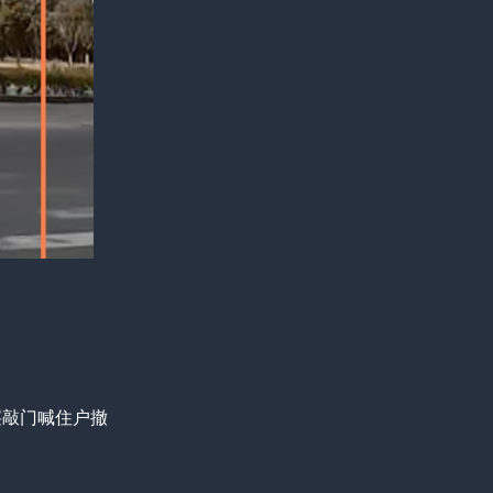
层敲门喊住户撤