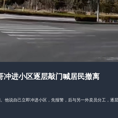
哥冲进小区逐层敲门喊居民撤离
烟。他说自己立即冲进小区，先报警，后与另一外卖员分工，逐