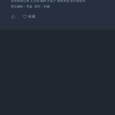
澎湃新闻记者 王文娟 编辑 许嘉宁 素材来源 受访者提供
责任编辑：
李蕊
校对：
刘威
收藏