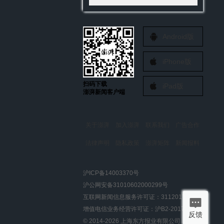
Android版
iPhone版
扫码下载
iPad版
澎湃新闻客户端
关于澎湃
加入澎湃
联系我们
广告合作
法律声明
隐私政策
澎湃矩阵
新闻报料
报料热线: 021-962866
澎湃新闻微博
沪ICP备14003370号
报料邮箱: news@thepaper.cn
澎湃新闻公众号
沪公网安备31010602000299号
澎湃新闻抖音号
互联网新闻信息服务许可证：31120170006
派生万物开放平台
增值电信业务经营许可证：沪B2-2017116
反馈
© 2014-
2026
上海东方报业有限公司
IP SHANGHAI