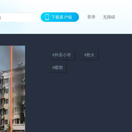
登录
下载客户端
无障碍
#
外卖小哥
#
救火
#
暖闻