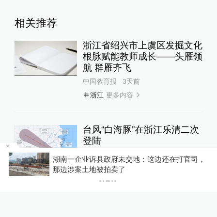
相关推荐
浙江省绍兴市上虞区发掘文化
根脉赋能教师成长——头雁领
航 群雁齐飞
中国教育报
3天前
更多内容
浙江
台风“白海豚”在浙江乐清二次
登陆
绿政公署
1小时前
仍
湖南一企业诉县政府未交地：这边还在打官司，
那边涉案土地被拍卖了
9岁男孩在浙江温岭被海浪卷
走，目击者：台风天已设好围
栏，一家四口翻入时保安曾喊
00:44