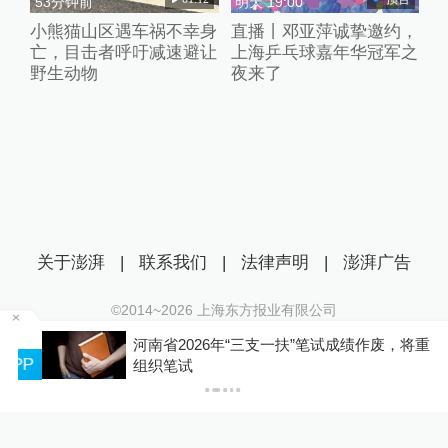
53分钟前
明天 19:00
小熊猫山区遇车祸不幸身
直播丨邓亚萍诚挚邀约，
亡，目击者呼吁减速避让
上海乒乓球嘉年华冠军之
野生动物
夜来了
关于澎湃
|
联系我们
|
法律声明
|
澎湃广告
©2014~
2026
上海东方报业有限公司
沪ICP证：沪B2-20170116 | 沪ICP备14003370号
河南省2026年“三支一扶”笔试成绩作废，将重新
互联网新闻信息服务许可证：31120170006
P
组织笔试
沪公网安备 31010602000299号