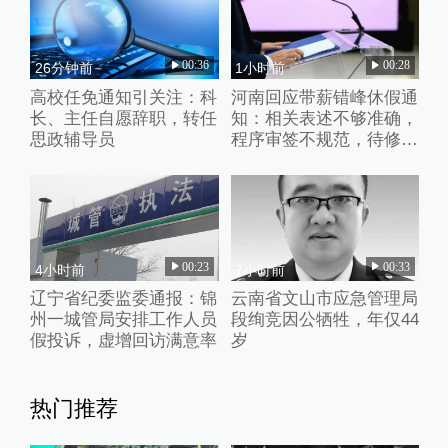
00:36
00:28
26分钟前
1小时前
高校任免通知引关注：科
河南回应带薪错峰休假通
长、主任自愿辞职，转任
知：相关表述不够准确，
思政辅导员
程序审签不规范，待修改
后予以印发
00:23
00:33
4小时前
7小时前
辽宁省纪委监委通报：锦
云南省文山市应急管理局
州一城管局安排工作人员
段绚竞因公牺牲，年仅44
假投诉，虚增回访满意率
岁
热门推荐