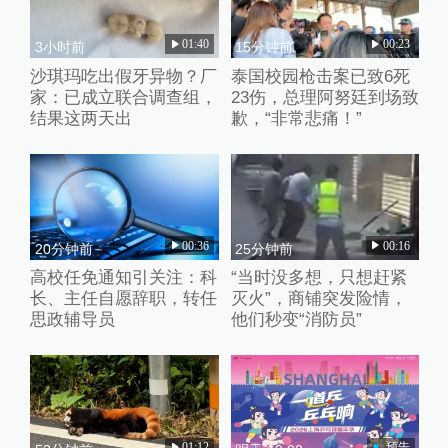
01:40
00:23
3小时前
15分钟前
沙琪玛吃出假牙异物？厂
泰国校园枪击案已致6死
家：已成立联合调查组，
23伤，总理阿努廷到场致
结果这两天出
歉，“非常悲痛！”
00:36
00:16
20分钟前
25分钟前
高校任免通知引关注：科
“当时没多想，只想赶紧
长、主任自愿辞职，转任
灭火”，商铺突发险情，
思政辅导员
他们秒变“消防员”
01:12
预告