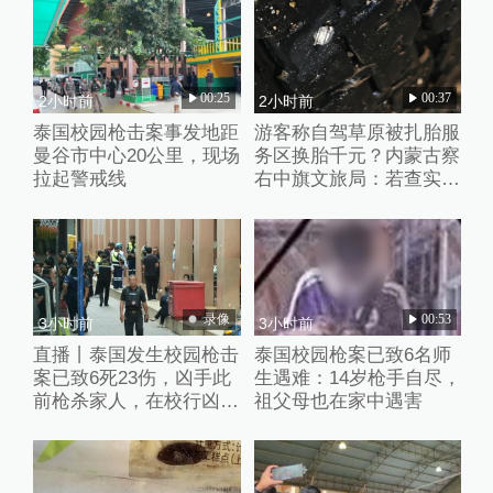
00:25
00:37
2小时前
2小时前
泰国校园枪击案事发地距
游客称自驾草原被扎胎服
曼谷市中心20公里，现场
务区换胎千元？内蒙古察
拉起警戒线
右中旗文旅局：若查实人
为抛撒钉子将从重处理
录像
00:53
3小时前
3小时前
直播丨泰国发生校园枪击
泰国校园枪案已致6名师
案已致6死23伤，凶手此
生遇难：14岁枪手自尽，
前枪杀家人，在校行凶后
祖父母也在家中遇害
已自杀