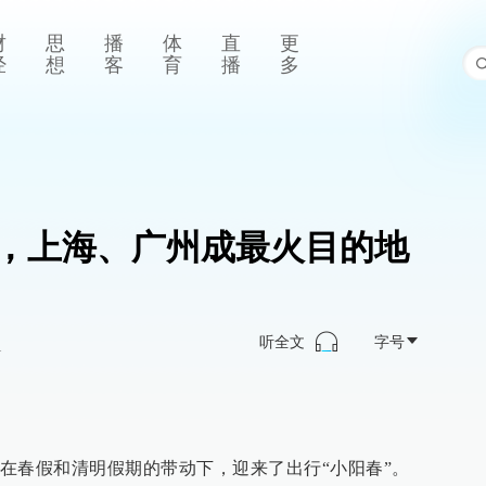
财
思
播
体
直
更
经
想
客
育
播
多
，上海、广州成最火目的地
听全文
字号
>
在春假和清明假期的带动下，迎来了出行“小阳春”。