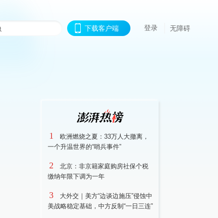
登录
下载客户端
无障碍
1
欧洲燃烧之夏：33万人大撤离，
一个升温世界的“哨兵事件”
2
北京：非京籍家庭购房社保个税
缴纳年限下调为一年
3
大外交｜美方“边谈边施压”侵蚀中
美战略稳定基础，中方反制“一日三连”