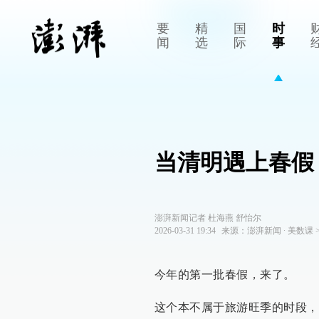
要
精
国
时
闻
选
际
事
当清明遇上春假
澎湃新闻记者 杜海燕 舒怡尔
2026-03-31 19:34
来源：
澎湃新闻
∙
美数课
今年的第一批春假，来了。
这个本不属于旅游旺季的时段，