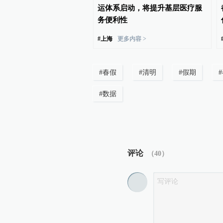
滚烫的路面上，上海市民
运体系启动，将提升基层医疗服
助
务便利性
#
上海
更多内容 >
#
春假
#
清明
#
假期
#
#
数据
评论
（
40
）