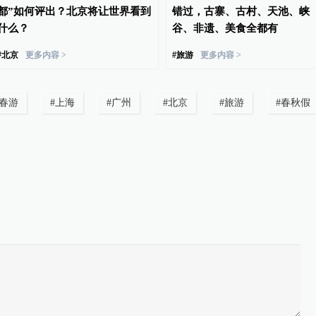
都”如何评出？北京将让世界看到
错过，古寨、古村、天池、峡
什么？
谷、非遗、美食全都有
#
北京
更多内容 >
#
旅游
更多内容 >
春游
#
上海
#
广州
#
北京
#
旅游
#
春秋假