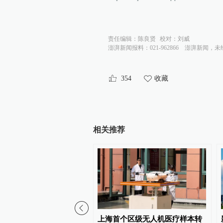
责任编辑：
陈良贤
校对：
刘威
澎湃新闻报料：021-962866
澎湃新闻，未
354
收藏
相关推荐
00:27
是上海的温度”，3只小松
上海首个区级无人机医疗样本转