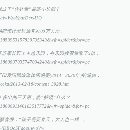
啥就成了“含娃量”最高小长假？
QisgiwWzoYpqrDcx-UQ
期间预计发送旅客9100万人次，
?id=1859953157839735349&wfr=spider&for=pc
？江苏家长盯上主题乐园，有乐园搜索量涨了5倍，
?id=1860807035747004240&wfr=spider&for=pc
印发国民旅游休闲纲要(2013—2020年)的通知，
gceku/2013-02/18/content_3928.htm
③｜多出的三天假，能“解锁”什么？
id=1860691146183517772&wfr=spider&for=pc
天带薪春假，“孩子需要春天，大人也一样”，
HTr-jDBOcSFgoouw-oVw