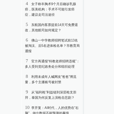
4
女子称丰胸术9个月后确诊乳腺
癌，医美机构：手术不可能引发癌
症，建议走司法途径
5
东航国内客票提前14天可免费退
改，其他航司如何规定？
6
佛山一中学教师招聘笔试前13名
被淘汰、后5名进体检名单？市教育局
通报
7
官方再通报“特教老师招聘违规”：
多人受到党纪政务处分和组织处理
8
利用未成年人喊网友“爸爸”博流
量，多个主播账号被封禁
9
从“福利枪”利益链到深层枪支崇
拜，泰国为何反复上演枪击悲剧？
10
李开复：AI时代，人的优势在“右
脑”，做出数据不能预测的事情