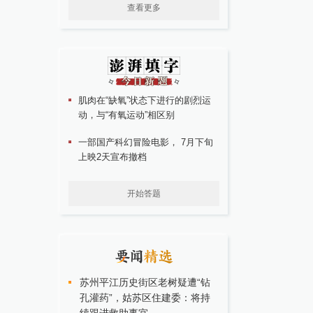
查看更多
肌肉在“缺氧”状态下进行的剧烈运
动，与“有氧运动”相区别
一部国产科幻冒险电影， 7月下旬
上映2天宣布撤档
开始答题
苏州平江历史街区老树疑遭“钻
孔灌药”，姑苏区住建委：将持