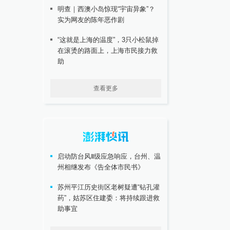
明查｜西澳小岛惊现“宇宙异象”？
实为网友的陈年恶作剧
“这就是上海的温度”，3只小松鼠掉
在滚烫的路面上，上海市民接力救
助
查看更多
启动防台风Ⅱ级应急响应，台州、温
州相继发布《告全体市民书》
苏州平江历史街区老树疑遭“钻孔灌
药”，姑苏区住建委：将持续跟进救
助事宜