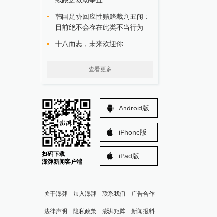
续跟进救助事宜
韩国足协回应性贿赂裁判丑闻：
目前绝不会存在此类不当行为
十八而志，未来欢迎你
查看更多
Android版
iPhone版
扫码下载
iPad版
澎湃新闻客户端
关于澎湃
加入澎湃
联系我们
广告合作
法律声明
隐私政策
澎湃矩阵
新闻报料