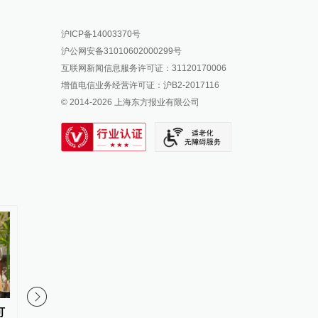
报料热线: 021-962866
澎湃新闻微博
沪ICP备14003370号
报料邮箱: news@thepaper.cn
澎湃新闻公众号
沪公网安备31010602000299号
澎湃新闻抖音号
互联网新闻信息服务许可证：31120170006
派生万物开放平台
增值电信业务经营许可证：沪B2-2017116
© 2014-
2026
上海东方报业有限公司
IP SHANGHAI
SIXTH TONE
可
全民健身日｜2万条线上问诊记录
“这就是上海的温度”，