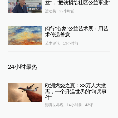
盆”，“把钱捐给社区公益事业”
01:53
运动装
22小时前
闵行“心象”公益艺术展：用艺
术传递善意
艺术评论
13小时前
24小时最热
欧洲燃烧之夏：33万人大撤
离，一个升温世界的“哨兵事
件”
澎湃世界观
14小时前
43
评