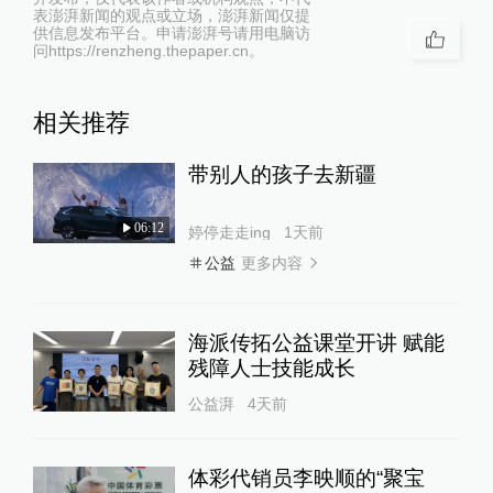
表澎湃新闻的观点或立场，澎湃新闻仅提
供信息发布平台。申请澎湃号请用电脑访
问https://renzheng.thepaper.cn。
相关推荐
带别人的孩子去新疆
06:12
婷停走走ing
1天前
更多内容
公益
海派传拓公益课堂开讲 赋能
残障人士技能成长
公益湃
4天前
体彩代销员李映顺的“聚宝