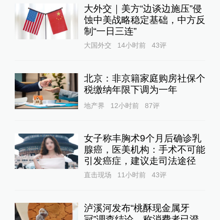
大外交｜美方“边谈边施压”侵
蚀中美战略稳定基础，中方反
制“一日三连”
大国外交
14小时前
43
评
北京：非京籍家庭购房社保个
税缴纳年限下调为一年
地产界
12小时前
87
评
女子称丰胸术9个月后确诊乳
腺癌，医美机构：手术不可能
引发癌症，建议走司法途径
直击现场
11小时前
43
评
泸溪河发布“桃酥现金属牙
冠”调查结论，称消费者已澄