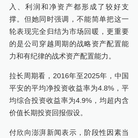
入、利润和净资产都形成了较好支
撑。但她同时强调，不能简单把这一
轮表现完全归结为市场回暖，更重要
的是公司穿越周期的战略资产配置能
力和有纪律的战术资产配置能力。
拉长周期看，2016年至2025年，中国
平安的平均净投资收益率为4.8%，平
均综合投资收益率为4.9%，均超内含
价值长期投资回报假设。
付欣向澎湃新闻表示，阶段性因素当