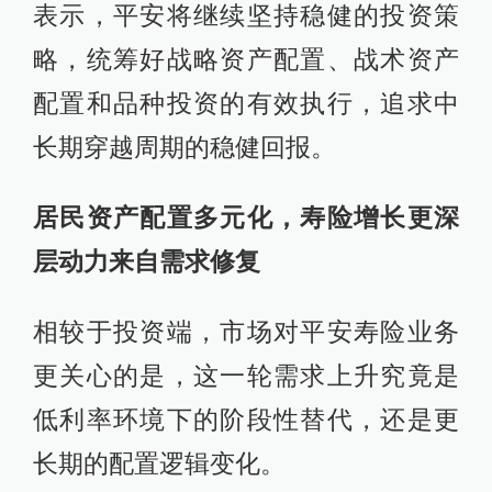
表示，平安将继续坚持稳健的投资策
略，统筹好战略资产配置、战术资产
配置和品种投资的有效执行，追求中
长期穿越周期的稳健回报。
居民资产配置多元化，寿险增长更深
层动力来自需求修复
相较于投资端，市场对平安寿险业务
更关心的是，这一轮需求上升究竟是
低利率环境下的阶段性替代，还是更
长期的配置逻辑变化。