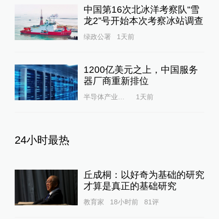
中国第16次北冰洋考察队“雪
龙2”号开始本次考察冰站调查
绿政公署
1天前
1200亿美元之上，中国服务
器厂商重新排位
半导体产业纵横
1天前
24小时最热
丘成桐：以好奇为基础的研究
才算是真正的基础研究
教育家
18小时前
81
评