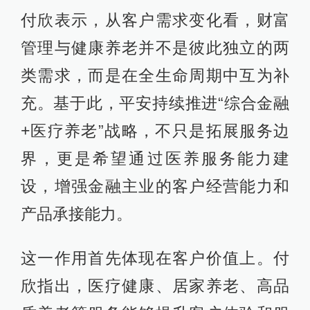
付欣表示，从客户需求变化看，财富
管理与健康养老并不是彼此独立的两
类需求，而是在全生命周期中互为补
充。基于此，平安持续推进“综合金融
+医疗养老”战略，不只是拓展服务边
界，更是希望通过医养服务能力建
设，增强金融主业的客户经营能力和
产品承接能力。
这一作用首先体现在客户价值上。付
欣指出，医疗健康、居家养老、高品