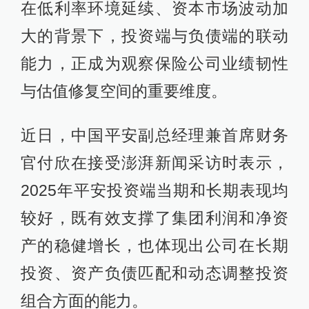
在低利率环境延续、资本市场波动加
大的背景下，投资端与负债端的联动
能力，正成为观察保险公司业绩韧性
与估值修复空间的重要维度。
近日，中国平安副总经理兼首席财务
官付欣在接受澎湃新闻采访时表示，
2025年平安投资端当期和长期表现均
较好，既有效支撑了集团利润和净资
产的稳健增长，也体现出公司在长期
投资、资产负债匹配和动态调整投资
组合方面的能力。