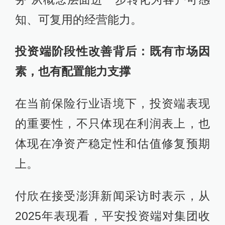
知、可复用的经营能力。
投资端阶段性改善背后：既有市场因
素，也有配置能力支撑
在当前保险行业语境下，投资端表现
的重要性，不只体现在利润表上，也
体现在净资产稳定性和估值修复预期
上。
付欣在接受澎湃新闻采访时表示，从
2025年表现看，平安投资端对集团收