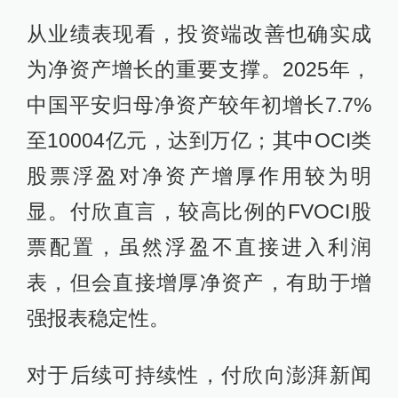
从业绩表现看，投资端改善也确实成
为净资产增长的重要支撑。2025年，
中国平安归母净资产较年初增长7.7%
至10004亿元，达到万亿；其中OCI类
股票浮盈对净资产增厚作用较为明
显。付欣直言，较高比例的FVOCI股
票配置，虽然浮盈不直接进入利润
表，但会直接增厚净资产，有助于增
强报表稳定性。
对于后续可持续性，付欣向澎湃新闻