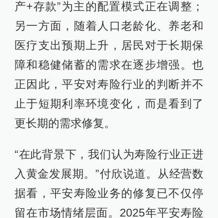
产+存款”为主的配置模式正在调整；
另一方面，随着人口老龄化、养老和
医疗支出预期上升，居民对于长期保
障和稳健储蓄的需求在逐步增强。也
正因此，平安对寿险行业的判断并不
止于短期利率环境变化，而是看到了
更长期的需求修复。
“在此背景下，我们认为寿险行业正进
入黄金发展期。”付欣说道。从经营数
据看，平安寿险业务的修复已不仅停
留在市场情绪层面。2025年平安寿险