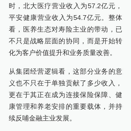
时，北大医疗营业收入为57.2亿元，
平安健康营业收入为54.7亿元。整体
看，医养生态对寿险主业的带动，已
不只是战略层面的协同，而是开始转
化为客户价值提升和业务质量改善。
从集团经营逻辑看，这部分业务的意
义也不只在于单独贡献了多少收入，
更在于其正在成为连接保险保障、健
康管理和养老安排的重要载体，并持
续反哺金融主业发展。