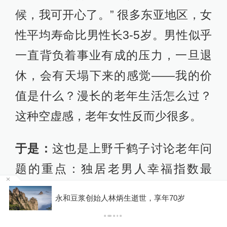
候，我可开心了。” 很多东亚地区，女
性平均寿命比男性长3-5岁。男性似乎
一直背负着事业有成的压力，一旦退
休，会有天塌下来的感觉——我的价
值是什么？漫长的老年生活怎么过？
这种空虚感，老年女性反而少很多。
于是：
这也是上野千鹤子讨论老年问
题的重点：独居老男人幸福指数最
低。因为他们前半生大多是被女性照
永和豆浆创始人林炳生逝世，享年70岁
P
料的，一旦退休独居不知道如何照顾