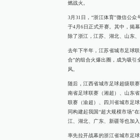
燃战火。
3月31日，“浙江体育”微信公
于4月6日正式开赛。其中，揭
除了浙江，江苏、湖北、山东、
去年下半年，江苏省城市足球联
合”的组合火爆出圈，成为吸引
风。
随后，江西省城市足球超级联赛
南省足球联赛（湘超）、山东省
联赛（渝超）、四川省城市足球
同构建起我国“超大规模市场”
江、湖北、广东、新疆等也加入
率先拉开战幕的浙江省城市足球