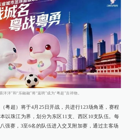
洋洋”和“乐融融”将“返聘”成为“粤超”吉祥物。
赛（粤超）将于4月25日开战，共进行123场角逐，赛程
基本以珠江为界，划分为东区11支、西区10支队伍。每
八强赛，3至6名的队伍进入交叉附加赛，通过主客场