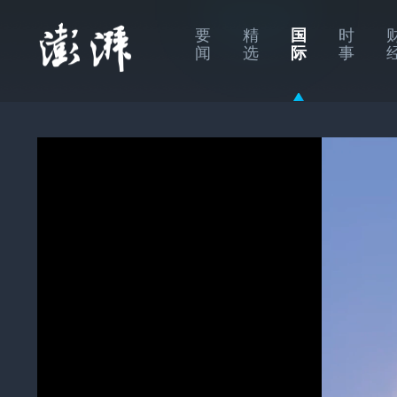
要
精
国
时
闻
选
际
事