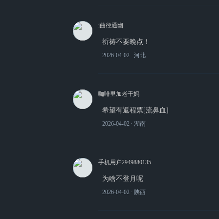
i曲径通幽
祈祷不要晚点！
2026-04-02
∙ 河北
咖啡里加老干妈
希望有返程票[流鼻血]
2026-04-02
∙ 湖南
手机用户2949880135
为啥不登月呢
2026-04-02
∙ 陕西