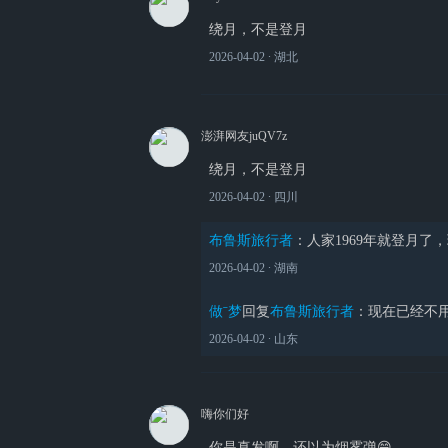
绕月，不是登月
2026-04-02
∙ 湖北
澎湃网友juQV7z
绕月，不是登月
2026-04-02
∙ 四川
布鲁斯旅行者
：
人家1969年就登月了
2026-04-02
∙ 湖南
做ˉ梦
回复
布鲁斯旅行者
：
现在已经不
2026-04-02
∙ 山东
嗨你们好
你是真发啊，还以为烟雾弹😄