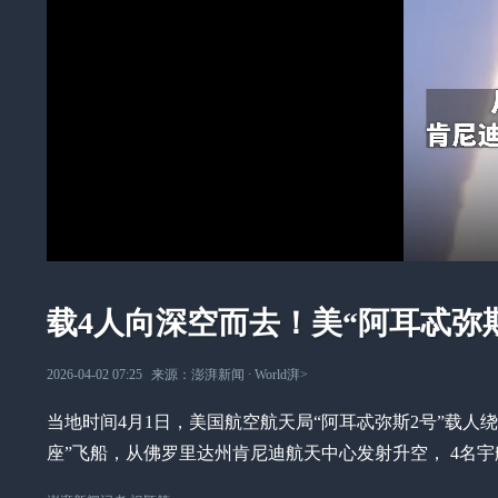
载4人向深空而去！美“阿耳忒弥
2026-04-02 07:25
来源：
澎湃新闻
∙
World湃
>
当地时间4月1日，美国航空航天局“阿耳忒弥斯2号”载人
座”飞船，从佛罗里达州肯尼迪航天中心发射升空， 4名宇