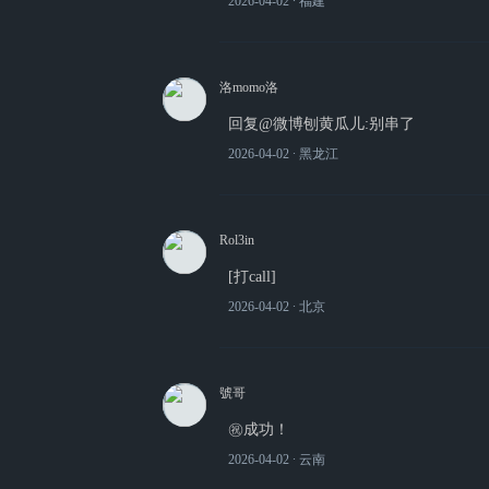
2026-04-02
∙ 福建
洛momo洛
回复@微博刨黄瓜儿:别串了
2026-04-02
∙ 黑龙江
Rol3in
[打call]
2026-04-02
∙ 北京
號哥
㊗️成功！
2026-04-02
∙ 云南