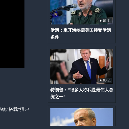
01:11
伊朗：重开海峡需美国接受伊朗
条件
00:51
特朗普：“很多人称我是最伟大总
统之一”
统”搭载“猎户