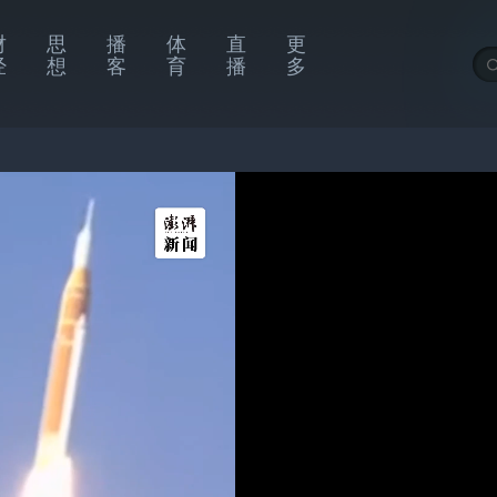
财
思
播
体
直
更
经
想
客
育
播
多