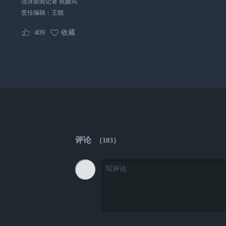
澎湃新闻记者 祝颖筠
责任编辑：
王靓
409
收藏
评论
（
103
）