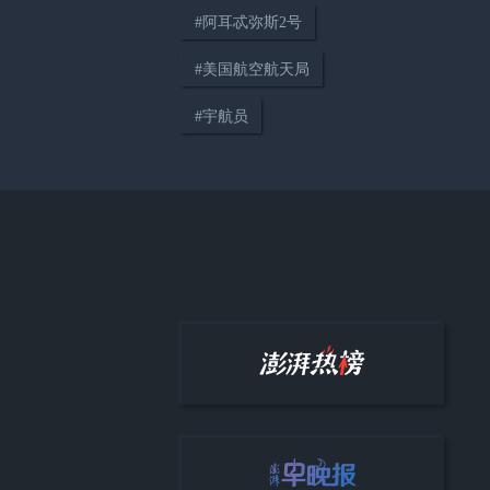
#
阿耳忒弥斯2号
00:32
#
美国航空航天局
伊朗总统：“敌人未能将伊朗推入
崩溃”
#
宇航员