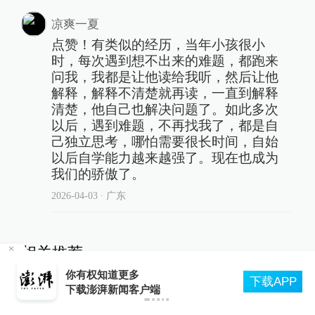
凉爽一夏
点赞！有类似的经历，当年小孩很小
时，每次遇到想不出来的难题，都跑来
问我，我都是让他读给我听，然后让他
解释，解释不清楚就再读，一直到解释
清楚，他自己也解决问题了。如此多次
以后，遇到难题，不再找我了，都是自
己独立思考，哪怕需要很长时间，自始
以后自学能力越来越强了。现在也成为
我们的骄傲了。
2026-04-03
∙ 广东
相关推荐
日月谭天丨一场演习、一部大片，让岛内看清“台
P
独”末日
比起补知识、提分数，最该给
孩子补的东西很多家长都忽略