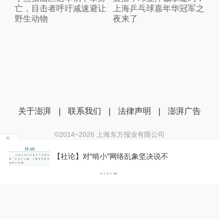
亡，目击者呼吁减速避让
上海乒乓球嘉年华冠军之
野生动物
夜来了
关于澎湃
|
联系我们
|
法律声明
|
澎湃广告
©2014~
2026
上海东方报业有限公司
沪ICP证：沪B2-20170116 | 沪ICP备14003370号
纪
【社论】对“啃小”网络乱象坚决说不
互联网新闻信息服务许可证：31120170006
沪公网安备 31010602000299号