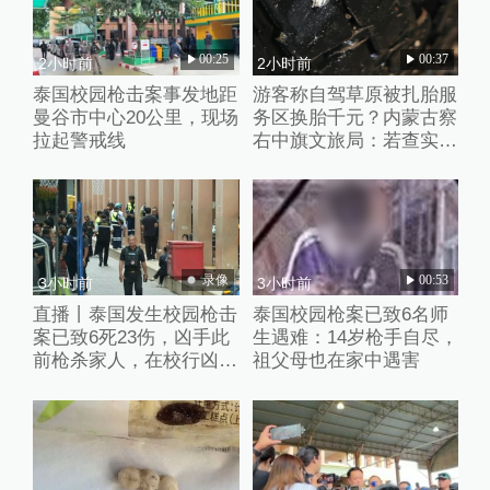
00:25
00:37
2小时前
2小时前
泰国校园枪击案事发地距
游客称自驾草原被扎胎服
曼谷市中心20公里，现场
务区换胎千元？内蒙古察
拉起警戒线
右中旗文旅局：若查实人
为抛撒钉子将从重处理
录像
00:53
3小时前
3小时前
直播丨泰国发生校园枪击
泰国校园枪案已致6名师
案已致6死23伤，凶手此
生遇难：14岁枪手自尽，
前枪杀家人，在校行凶后
祖父母也在家中遇害
已自杀