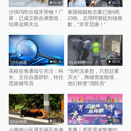
01:40
00:23
3小时前
15分钟前
沙琪玛吃出假牙异物？厂
泰国校园枪击案已致6死
家：已成立联合调查组，
23伤，总理阿努廷到场致
结果这两天出
歉，“非常悲痛！”
00:36
00:16
20分钟前
25分钟前
高校任免通知引关注：科
“当时没多想，只想赶紧
长、主任自愿辞职，转任
灭火”，商铺突发险情，
思政辅导员
他们秒变“消防员”
01:12
预告
53分钟前
明天 19:00
小熊猫山区遇车祸不幸身
直播丨邓亚萍诚挚邀约，