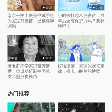
00:27
01:09
1天前
8小时前
南京一护士做美甲戴手链
小时候打过乙肝疫苗，成
为宝宝打疫苗，已被停职
年后还有保护力吗？要补
调岗
种吗？
00:35
2天前
6天前
著名肝病学家冯百芳逝
好喵漫画｜空调的26℃定
世，曾成功研制中国第一
律：省电与酸臭的博弈
支乙型肝炎疫苗
热门推荐