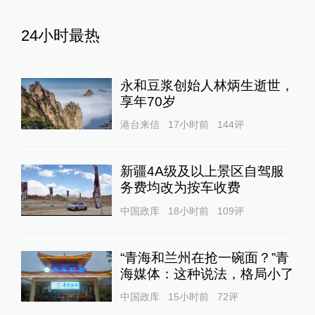
24小时最热
永和豆浆创始人林炳生逝世，
享年70岁
港台来信
17小时前
144
评
新疆4A级及以上景区自驾服
务费均改为按车收费
中国政库
18小时前
109
评
“青海和兰州在抢一碗面？”青
海媒体：这种说法，格局小了
中国政库
15小时前
72
评