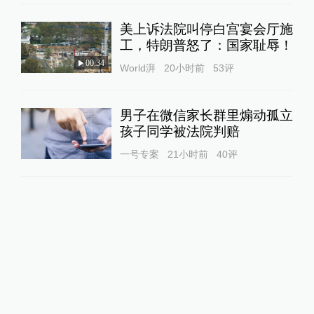
美上诉法院叫停白宫宴会厅施
工，特朗普怒了：国家耻辱！
00:34
World湃
20小时前
53
评
男子在微信家长群里煽动孤立
孩子同学被法院判赔
一号专案
21小时前
40
评