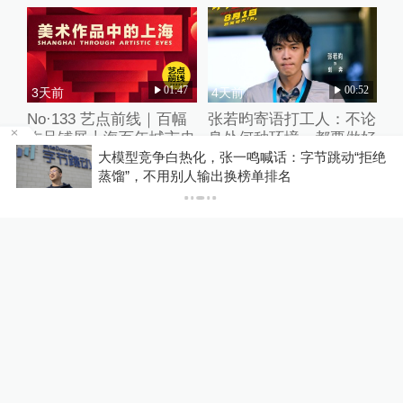
01:47
00:52
3天前
4天前
No·133 艺点前线｜百幅
张若昀寄语打工人：不论
作品铺展上海百年城市史
身处何种环境，都要做好
诗
自己
该
大模型竞争白热化，张一鸣喊话：字节跳动“拒绝
蒸馏”，不用别人输出换榜单排名
01:07
00:26
8分钟前
11分钟前
宝马摩托车在秦岭逆行撞
网友称亲人被洪水冲走？
摩托车致1死，遇难者家
湖南吉首市应急局：一村
属：对方交强险过期，未
民寻找鸭子时不慎落水，
获肇事者赔偿
正搜寻
热门推荐