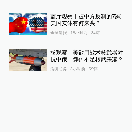
蓝厅观察丨被中方反制的7家
美国实体有何来头？
全球速报
18小时前
34
评
核观察｜美欲用战术核武器对
抗中俄，弹药不足核武来凑？
澎湃防务
8小时前
59
评