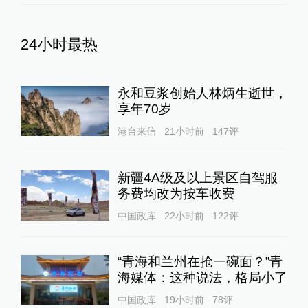
24小时最热
永和豆浆创始人林炳生逝世，
享年70岁
港台来信
21小时前
147
评
新疆4A级及以上景区自驾服
务费均改为按车收费
中国政库
22小时前
122
评
“青海和兰州在抢一碗面？”青
海媒体：这种说法，格局小了
中国政库
19小时前
78
评