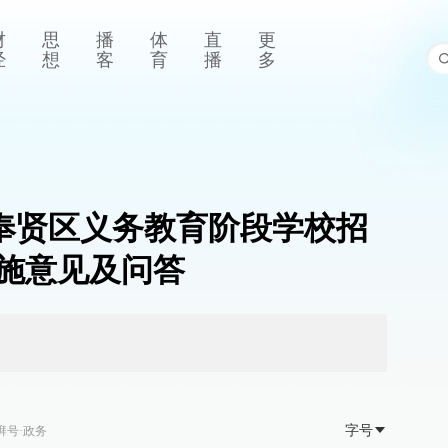
财
思
播
体
直
更
经
想
客
育
播
多
26年奉贤区义务教育阶段学校招
施意见及问答
字号
湃号·政务