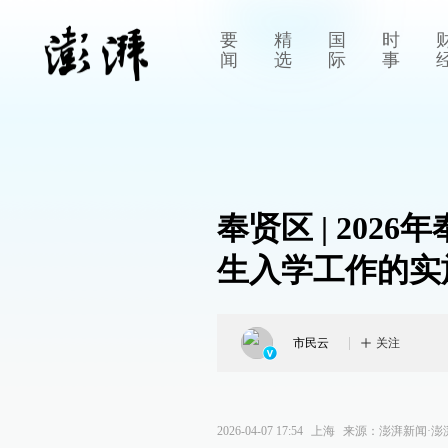
要
精
国
时
闻
选
际
事
奉贤区 | 20
生入学工作的实
市民云
关注
2026-04-07 17:54
上海
来源：
澎湃新闻·澎