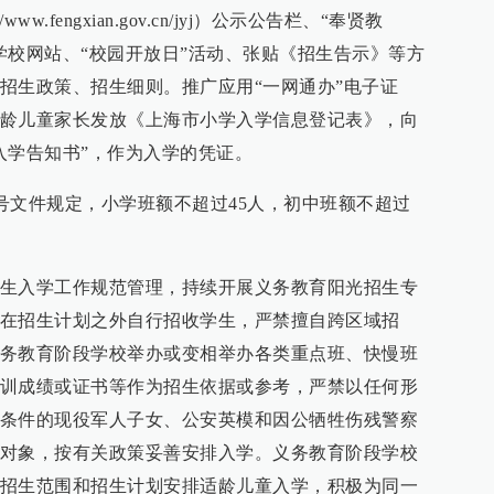
ww.fengxian.gov.cn/jyj）公示公告栏、“奉贤教
学校网站、“校园开放日”活动、张贴《招生告示》等方
招生政策、招生细则。推广应用“一网通办”电子证
龄儿童家长发放《上海市小学入学信息登记表》，向
入学告知书”，作为入学的凭证。
9号文件规定，小学班额不超过45人，初中班额不超过
生入学工作规范管理，持续开展义务教育阳光招生专
在招生计划之外自行招收学生，严禁擅自跨区域招
务教育阶段学校举办或变相举办各类重点班、快慢班
训成绩或证书等作为招生依据或参考，严禁以任何形
条件的现役军人子女、公安英模和因公牺牲伤残警察
对象，按有关政策妥善安排入学。义务教育阶段学校
招生范围和招生计划安排适龄儿童入学，积极为同一