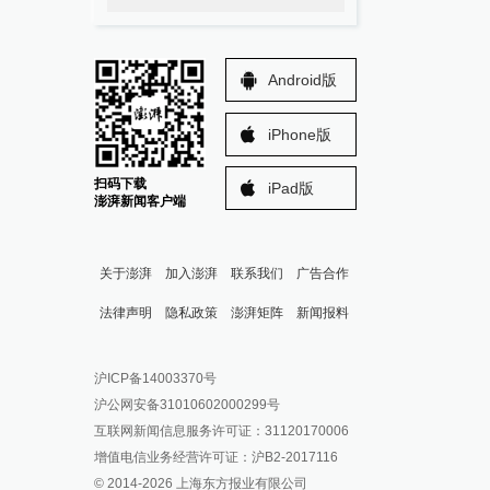
Android版
iPhone版
扫码下载
iPad版
澎湃新闻客户端
关于澎湃
加入澎湃
联系我们
广告合作
法律声明
隐私政策
澎湃矩阵
新闻报料
报料热线: 021-962866
澎湃新闻微博
沪ICP备14003370号
报料邮箱: news@thepaper.cn
澎湃新闻公众号
沪公网安备31010602000299号
澎湃新闻抖音号
互联网新闻信息服务许可证：31120170006
派生万物开放平台
增值电信业务经营许可证：沪B2-2017116
© 2014-
2026
上海东方报业有限公司
IP SHANGHAI