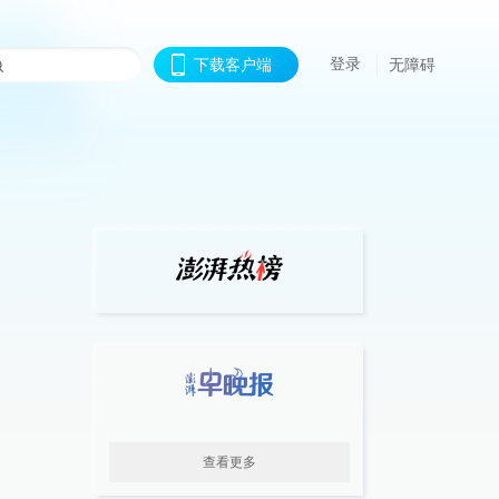
登录
下载客户端
无障碍
查看更多