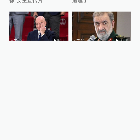
像“女主宣传片”
尴尬了
02:35
00:30
1天前
1天前
从白宫常客到孤立无援：
伊朗：乌克兰为误击道歉
因凡蒂诺欲把世界
杯“卖”给特朗普姻亲成足
坛“公敌”
关于澎湃
|
联系我们
|
法律声明
|
澎湃广告
©2014~
2026
上海东方报业有限公司
沪ICP证：沪B2-20170116 | 沪ICP备14003370号
互联网新闻信息服务许可证：31120170006
沪公网安备 31010602000299号