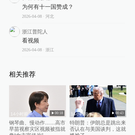
为何有十一国赞成？
2026-04-08
∙ 河北
浙江普陀人
看视频
2026-04-08
∙ 浙江
相关推荐
00:18
00:43
14小时前
14小时前
钢琴曲、慢动作……高市
特朗普：伊朗总是跳出来
早苗视察灾区视频被指就
否认在与美国谈判，这就