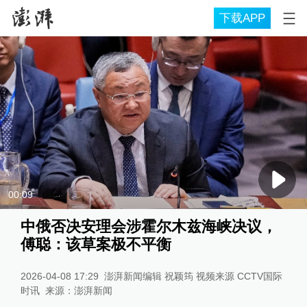
下载APP
00:09
中俄否决安理会涉霍尔木兹海峡决议，
傅聪：该草案极不平衡
2026-04-08 17:29
澎湃新闻编辑 祝颖筠 视频来源 CCTV国际
时讯
来源：
澎湃新闻