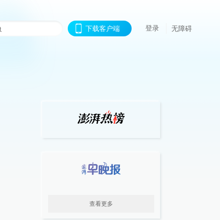
登录
下载客户端
无障碍
查看更多