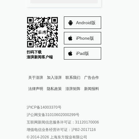
Android版
iPhone版
扫码下载
iPad版
澎湃新闻客户端
关于澎湃
加入澎湃
联系我们
广告合作
法律声明
隐私政策
澎湃矩阵
新闻报料
报料热线: 021-962866
澎湃新闻微博
沪ICP备14003370号
报料邮箱: news@thepaper.cn
澎湃新闻公众号
沪公网安备31010602000299号
澎湃新闻抖音号
互联网新闻信息服务许可证：31120170006
派生万物开放平台
增值电信业务经营许可证：沪B2-2017116
© 2014-
2026
上海东方报业有限公司
IP SHANGHAI