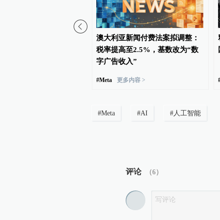
02:54
块钱，AI视频贵到普通人
澳大利亚新闻付费法案拟调整：
？
税率提高至2.5%，基数改为“数
字广告收入”
#
Meta
更多内容 >
#
Meta
#
AI
#
人工智能
评论
（
6
）