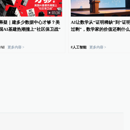
03:56
释疑｜建多少数据中心才够？美
AI让数学从“证明稀缺”到“证
国AI基建热潮撞上“社区保卫战”
过剩”，数学家的价值还剩什么
#
AI
更多内容 >
#
人工智能
更多内容 >