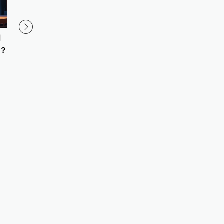
明
Meta借助AI加速应用开发，更多
一秒两块钱，AI视频贵
？
新产品即将推出
用不起？