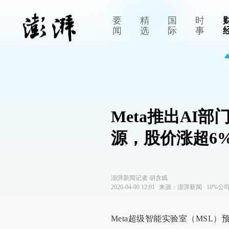
要
精
国
时
闻
选
际
事
Meta推出AI
源，股价涨超6
澎湃新闻记者 胡含嫣
2026-04-09 12:01
来源：
澎湃新闻
∙
10%公
Meta超级智能实验室（MSL