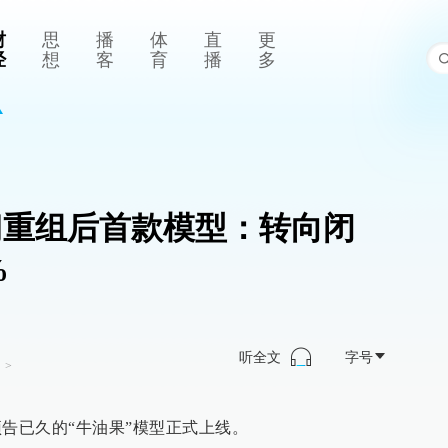
财
思
播
体
直
更
经
想
客
育
播
多
部门重组后首款模型：转向闭
%
听全文
字号
司
>
）预告已久的“牛油果”模型正式上线。